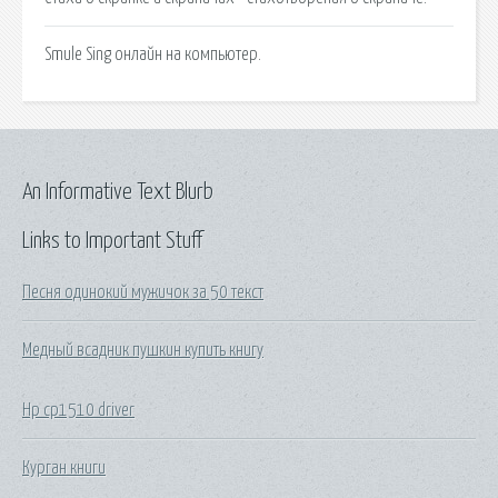
Smule Sing онлайн на компьютер.
An Informative Text Blurb
Links to Important Stuff
Песня одинокий мужичок за 50 текст
Медный всадник пушкин купить книгу
Hp cp1510 driver
Курган книги