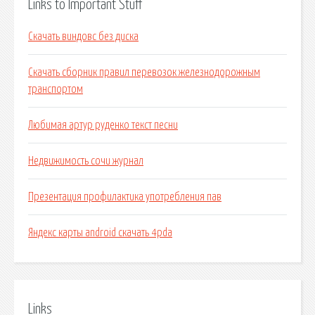
Links to Important Stuff
Скачать виндовс без диска
Скачать сборник правил перевозок железнодорожным
транспортом
Любимая артур руденко текст песни
Недвижимость сочи журнал
Презентация профилактика употребления пав
Яндекс карты android скачать 4pda
Links