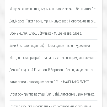
Минусовки песни mp3 музыка караоке скачать бесплатно без.
Дед Мороз. Текст песни, mp3, минусовка :: Новогодние песни.
Осень милая, шурши (Музыка - М. Еремеева, слова.
Зима (Потолок ледяной) - Новогодние песни - Чудесенка.
Методическая разработка на тему: Песни-переделки скачать.
Детский садик - А.Ермолов, В.Борисов - Песни для детского.
Каталог нот новогодних песен ПЕСНИ МАЛЕНЬКИХ ЗВЕРЯТ.
Стрит рок группа Картуш (CarTush). Автогонки и рок музыка.
Стихи о скрипке и скрипачах - стихотворения о скрипаче.