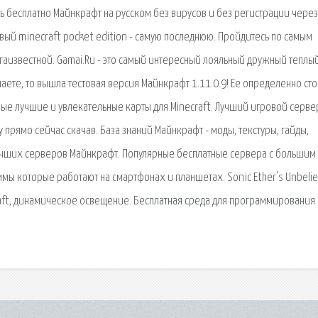
ь бесплатно Майнкрафт на русском без вирусов и без регистрации через
вый minecraft pocket edition - самую последнюю. Пройдитесь по самым
гаизвестной. Gamai.Ru - это самый интересный лояльный дружный теплы
наете, то вышла тестовая версия Майнкрафт 1.11.0.9! Ее определенно сто
амые лучшие и увлекательные карты для Minecraft. Лучший игровой серве
прямо сейчас скачав. База знаний Майнкрафт - моды, текстуры, гайды,
лучших серверов Майнкрафт. Популярные бесплатные сервера с большим
ммы которые работают на смартфонах и планшетах. Sonic Ether's Unbelie
raft, динамическое освещение. Бесплатная среда для программирования 