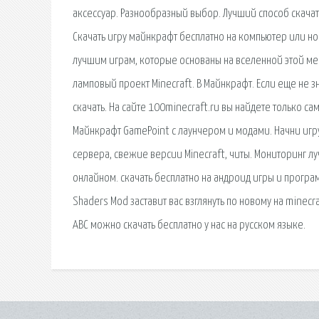
аксессуар. Разнообразный выбор. Лучший способ скачат
Скачать игру майнкрафт бесплатно на компьютер или но
лучшим играм, которые основаны на вселенной этой ме
ламповый проект Minecraft. В Майнкрафт. Если еще не з
скачать. На сайте 100minecraft.ru вы найдете только с
Майнкрафт GamePoint с лаунчером и модами. Начни игру 
сервера, свежие версии Minecraft, читы. Мониторинг 
онлайном. cкачать бесплатно на андроид игры и програ
Shaders Mod заставит вас взглянуть по новому на minec
ABC можно скачать бесплатно у нас на русском языке.