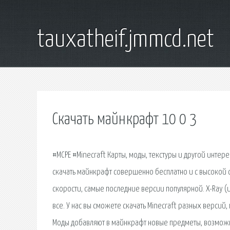
tauxatheif.jmmcd.net
Скачать майнкрафт 10 0 3
#MCPE #Minecraft Карты, моды, текстуры и другой интере
скачать майнкрафт совершенно бесплатно и с высокой 
скорости, самые последние версии популярной. X-Ray (и
все. У нас вы сможете скачать Minecraft разных версий
Моды добавляют в майнкрафт новые предметы, возможно