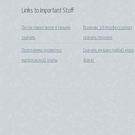
Links to Important Stuff
Песня павел воля я танцую
Виндовс 10 профессионал
скачать
скачать торрент
Программа проверки
Скачать музыку гудбай маза
материнской платы
факас