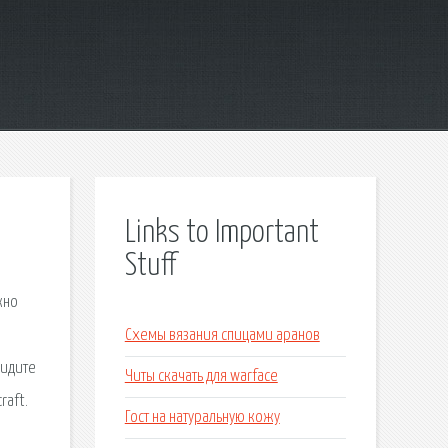
Links to Important
Stuff
жно
Схемы вязания спицами аранов
видите
Читы скачать для warface
raft.
Гост на натуральную кожу