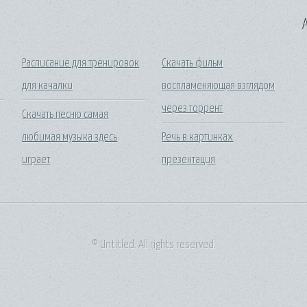
A
Расписание для тренировок
Скачать фильм
для качалки
воспламеняющая взглядом
через торрент
Скачать песню самая
любимая музыка здесь
Речь в картинках
играет
презентация
© Untitled. All rights reserved.