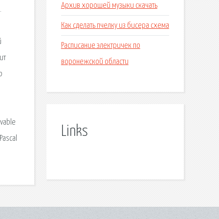
Архив хорошей музыки скачать
.
Как сделать пчелку из бисера схема
й
Расписание электричек по
ит
воронежской области
р
vable
Links
Pascal