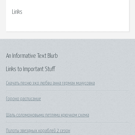
Links
An Informative Text Blurb
Links to Important Stuff
Скачать песню эхо любви анна герман минусовка
Гороно расписание
Шаль соломоновыми петлями крючком схема
Пилоты звездных кораблей 2 сезон