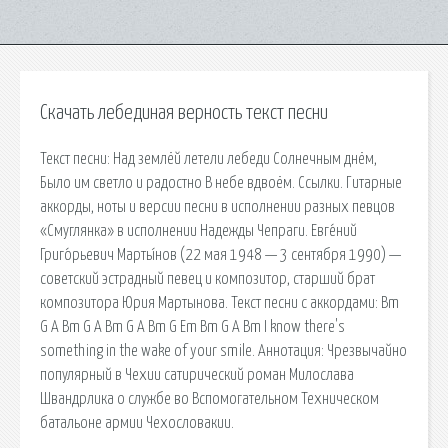
Скачать лебединая верность текст песни
Текст песни: Над землёй летели лебеди Солнечным днём,
Было им светло и радостно В небе вдвоём. Ссылки. Гитарные
аккорды, ноты и версии песни в исполнении разных певцов
«Смуглянка» в исполнении Надежды Чепраги. Евге́ний
Григо́рьевич Марты́нов (22 мая 1948 — 3 сентября 1990) —
советский эстрадный певец и композитор, старший брат
композитора Юрия Мартынова. Текст песни c аккордами: Bm
G A Bm G A Bm G A Bm G Em Bm G A Bm I know there's
something in the wake of your smile. Аннотация: Чрезвычайно
популярный в Чехии сатирический роман Милослава
Швандрлика о службе во Вспомогательном Техническом
батальоне армии Чехословакии.