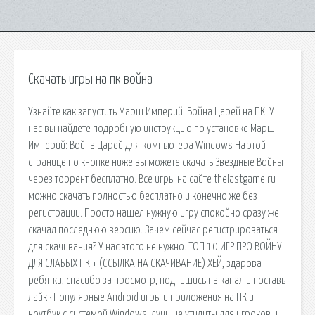
Скачать игры на пк война
Узнайте как запустить Марш Империй: Война Царей на ПК. У
нас вы найдете подробную инструкцию по установке Марш
Империй: Война Царей для компьютера Windows На этой
странице по кнопке ниже вы можете скачать Звездные Войны
через торрент бесплатно. Все игры на сайте thelastgame.ru
можно скачать полностью бесплатно и конечно же без
регистрации. Просто нашел нужную игру спокойно сразу же
скачал последнюю версию. Зачем сейчас регистрироваться
для скачивания? У нас этого не нужно. ТОП 10 ИГР ПРО ВОЙНУ
ДЛЯ СЛАБЫХ ПК + (ССЫЛКА НА СКАЧИВАНИЕ) ХЕЙ, здарова
ребятки, спасибо за просмотр, подпишись на канал и поставь
лайк · Популярные Android игры и приложения на ПК и
ноутбук с системой Windows, лучшие утилиты для игроков и