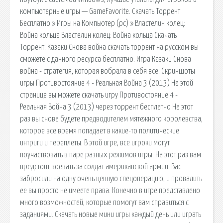
компьютерные игры — GameFavorite. Скачать Торрент
Бесплатно » Игры на Компьютер (pc) » Властелин колец:
Война кольца Властелин колец: Война кольца Скачать
Торрент. Казаки Снова война скачать торрент на русском вы
сможете с данного ресурса бесплатно. Игра Казаки Снова
война - стратегия, которая вобрала в себя все. Скриншоты
игры Противостояние 4 - Реальная Война 3 (2013) На этой
странице вы можете скачать игру Противостояние 4 -
Реальная Война 3 (2013) через торрент бесплатно На этот
раз вы снова будете предводителем мятежного королевства,
которое все время попадает в какие-то политические
интриги и переплеты. В этой игре, все игроки могут
поучаствовать в паре разных режимов игры. На этот раз вам
предстоит воевать за солдат американской армии. Вас
забросили на одну очень ценную спецоперацию, и провалить
ее вы просто не имеете права. Конечно в игре представлено
много возможностей, которые помогут вам справиться с
заданиями. Скачать новые мини игры каждый день или играть