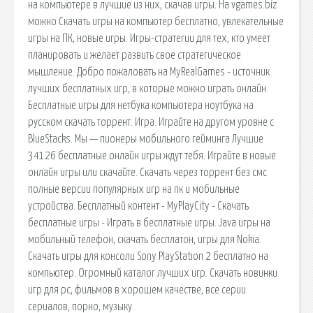
на компьютере в лучшие из них, скачав игры. На vgames.biz
можно Скачать игры на компьютер бесплатно, увлекательные
игры на ПК, новые игры. Игры-стратегии для тех, кто умеет
планировать и желает развить свое стратегическое
мышление. Добро пожаловать на MyRealGames - источник
лучших бесплатных игр, в которые можно играть онлайн.
Бесплатные игры для нетбука компьютера ноутбука на
русском скачать торрент. Игра. Играйте на другом уровне с
BlueStacks. Мы — пионеры мобильного гейминга Лучшие
34126 бесплатные онлайн игры ждут тебя. Играйте в новые
онлайн игры или скачайте. Скачать через торрент без смс
полные версии популярных игр на пк и мобильные
устройства. Бесплатный контент - MyPlayCity - Скачать
бесплатные игры - Играть в бесплатные игры. Java игры на
мобильный телефон, скачать бесплатон, игры для Nokia.
Скачать игры для консоли Sony PlayStation 2 бесплатно на
компьютер. Огромный каталог лучших игр. Скачать новинки
игр для pc, фильмов в хорошем качестве, все серии
сериалов, порно, музыку.