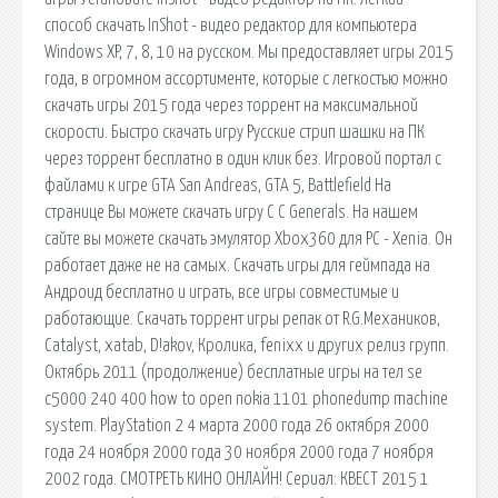
способ скачать InShot - видео редактор для компьютера
Windows XP, 7, 8, 10 на русском. Мы предоставляет игры 2015
года, в огромном ассортименте, которые с легкостью можно
скачать игры 2015 года через торрент на максимальной
скорости. Быстро скачать игру Русские стрип шашки на ПК
через торрент бесплатно в один клик без. Игровой портал с
файлами к игре GTA San Andreas, GTA 5, Battlefield На
странице Вы можете скачать игру C C Generals. На нашем
сайте вы можете скачать эмулятор Xbox360 для PC - Xenia. Он
работает даже не на самых. Скачать игры для геймпада на
Андроид бесплатно и играть, все игры совместимые и
работающие. Скачать торрент игры репак от R.G.Механиков,
Catalyst, xatab, D!akov, Кролика, fenixx и других релиз групп.
Октябрь 2011 (продолжение) бесплатные игры на тел se
c5000 240 400 how to open nokia 1101 phonedump machine
system. PlayStation 2 4 марта 2000 года 26 октября 2000
года 24 ноября 2000 года 30 ноября 2000 года 7 ноября
2002 года. СМОТРЕТЬ КИНО ОНЛАЙН! Сериал: КВЕСТ 2015 1