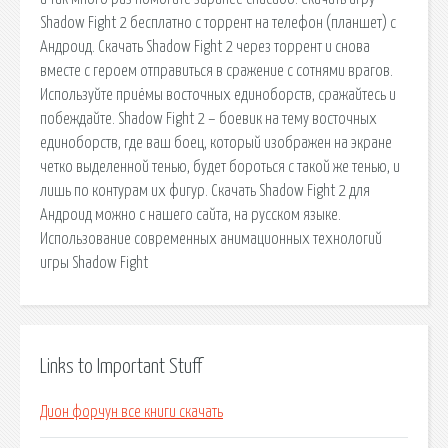
Shadow Fight 2 бесплатно c торрент на телефон (планшет) с
Андроид. Скачать Shadow Fight 2 через торрент и снова
вместе с героем отправиться в сражение с сотнями врагов.
Используйте приёмы восточных единоборств, сражайтесь и
побеждайте. Shadow Fight 2 – боевик на тему восточных
единоборств, где ваш боец, который изображен на экране
четко выделенной тенью, будет бороться с такой же тенью, и
лишь по контурам их фигур. Скачать Shadow Fight 2 для
Андроид можно с нашего сайта, на русском языке.
Использование современных анимационных технологий
игры Shadow Fight
Links to Important Stuff
Дион форчун все книги скачать