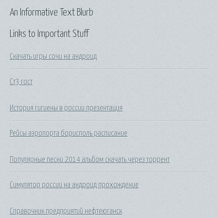
An Informative Text Blurb
Links to Important Stuff
Скачать игры сочи на андроид
Ст3 гост
История гигиены в россии презентация
Рейсы аэропорта борисполь расписание
Популярные песни 2014 альбом скачать через торрент
Симулятор россии на андроид прохождение
Справочник предприятий нефтеюганск