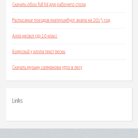
Скачать обои full hd для рабочего стола
Расписание поездов екатеринбург анапа на 2015 год
Алла несвит гдз 10 класс
Боярский у клопа текст песни
Скачать музыку салманова утро в лесу
Links