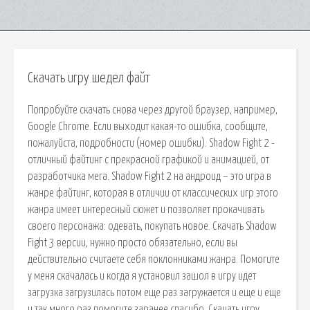
Скачать игру шедел файт
Попробуйте скачать снова через другой браузер, например,
Google Chrome. Если выходит какая-то ошибка, сообщите,
пожалуйста, подробности (номер ошибки). Shadow Fight 2 -
отличный файтинг с прекрасной графикой и анимацией, от
разработчика мега. Shadow Fight 2 на андроид – это игра в
жанре файтинг, которая в отличии от классических игр этого
жанра имеет интересный сюжет и позволяет прокачивать
своего персонажа: одевать, покупать новое. Скачать Shadow
Fight 3 версии, нужно просто обязательно, если вы
действительно считаете себя поклонниками жанра. Помогите
у меня скачалась и когда я установил зашол в игру идет
загрузка загрузилась потом еще раз загружается и еще и еще
и так много раз помогите заранее спасибо. Скачать игру