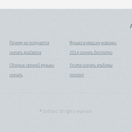
A
Почему не получается
Музыка в машину новинки
скачать драйвера
2014 скачать бесплатно
Сборник свежей музыки
Yiruma скачать альбомы
скачать
торрент
© Untitled. All rights reserved.