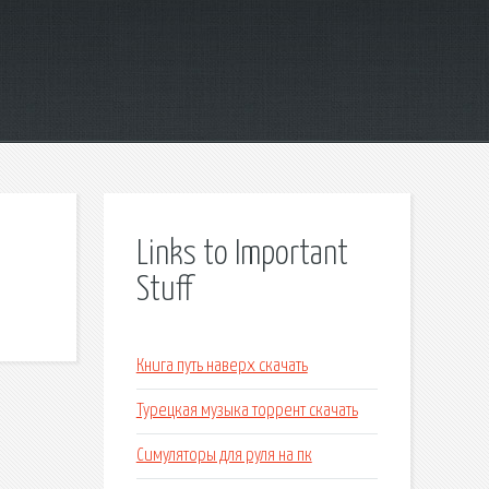
Links to Important
Stuff
Книга путь наверх скачать
Турецкая музыка торрент скачать
Симуляторы для руля на пк