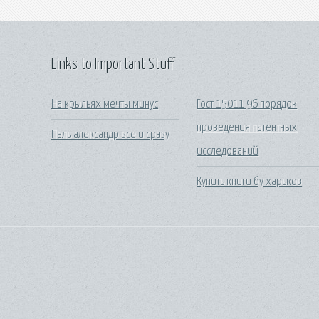
Links to Important Stuff
На крыльях мечты минус
Гост 15011 96 порядок
проведения патентных
Паль александр все и сразу
исследований
Купить книги бу харьков