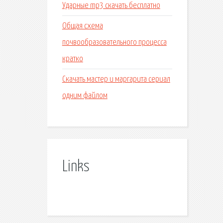
Ударные mp3 скачать бесплатно
Общая схема
почвообразовательного процесса
кратко
Скачать мастер и маргарита сериал
одним файлом
Links