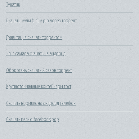
Тунатик
Скачати мультфільм ріо через торрент
Гравитация скачать торрентом
2гис самара скачать на андроид
Оборотень скачать 2 сезон торрент
Крупнотоннажные контейнеры гост
Скачать вормикс на андроид телефон
Скачать песню facebook pop