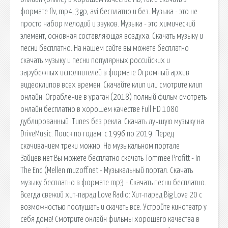
формате flv, mp4, 3gp, avi бесплатно и без. Музыка - это не
просто набор мелодий и звуков. Музыка - это химический
элемент, основная составляющая воздуха. Скачать музыку и
песни бесплатно. На нашем сайте вы можете бесплатно
скачать музыку и песни популярных российских и
зарубежных исполнителей в формате Огромный архив
видеоклипов всех времен. Скачайте клип или смотрите клип
онлайн. Ограбление в ураган (2018) полный фильм смотреть
онлайн бесплатно в хорошем качестве Full HD 1080
дублированный iTunes без рекла. Скачать лучшую музыку на
DriveMusic. Поиск по годам: с 1996 по 2019. Перед
скачиванием треки можно. На музыкальном портале
Зайцев.нет Вы можете бесплатно скачать Tommee Profitt - In
The End (Mellen muzoff.net - Музыкальный портал. Скачать
музыку бесплатно в формате mp3 - Скачать песни бесплатно.
Всегда свежий хит-парад Love Radio: Хит-парад Big Love 20 с
возможностью послушать и скачать все. Устройте кинотеатр у
себя дома! Смотрите онлайн фильмы хорошего качества в