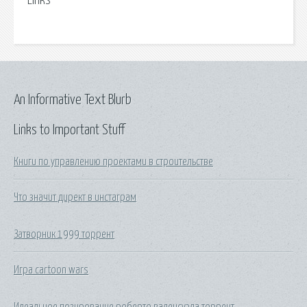
Links
An Informative Text Blurb
Links to Important Stuff
Книги по управлению проектами в строительстве
Что значит директ в инстаграм
Затворник 1999 торрент
Игра cartoon wars
Идеальное позирование роберто валенсуэла торрент