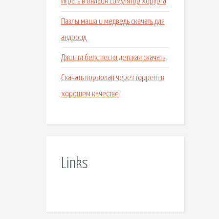
Играть в онлайн симулятор хирурга
Пазлы маша и медведь скачать для
андроид
Джингл белс песня детская скачать
Скачать кориолан через торрент в
хорошем качестве
Links