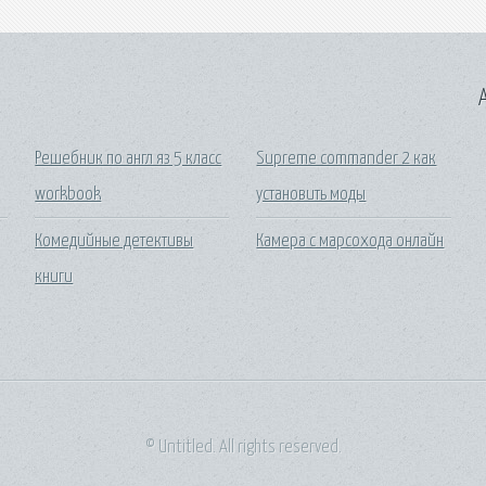
A
Решебник по англ яз 5 класс
Supreme commander 2 как
workbook
установить моды
Комедийные детективы
Камера с марсохода онлайн
книги
© Untitled. All rights reserved.