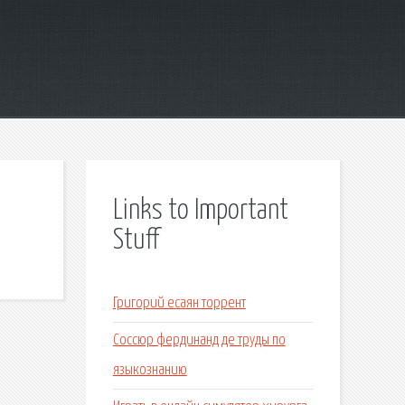
Links to Important
Stuff
Григорий есаян торрент
Соссюр фердинанд де труды по
языкознанию