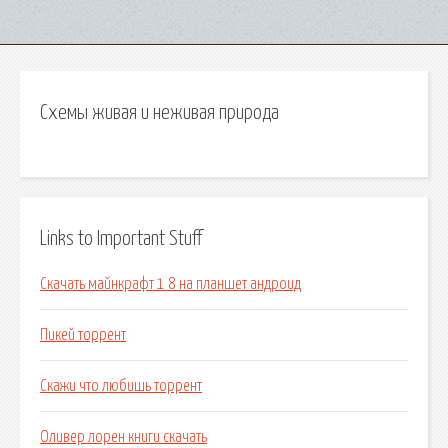
Схемы живая и неживая природа
Links to Important Stuff
Скачать майнкрафт 1 8 на планшет андроид
Пикей торрент
Скажи что любишь торрент
Оливер лорен книги скачать