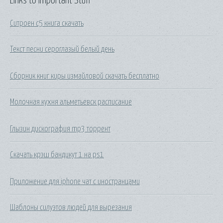
Links to Important Stuff
Ситроен с5 книга скачать
Текст песни сероглазый белый день
Сборник книг киры измайловой скачать бесплатно
Молочная кухня альметьевск расписание
Глызин дискография mp3 торрент
Скачать крэш бандикут 1 на ps1
Приложение для iphone чат с иностранцами
Шаблоны силуэтов людей для вырезания