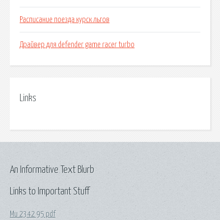
Расписание поезда курск льгов
Драйвер для defender game racer turbo
Links
An Informative Text Blurb
Links to Important Stuff
Ми 2342 95 pdf