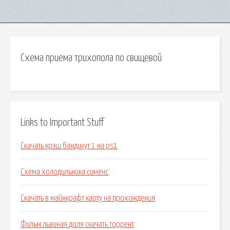
Схема приема трихопола по свищевой
Links to Important Stuff
Скачать крэш бандикут 1 на ps1
Схема холодильника сименс
Скачать в майнкрафт карту на прохождения
Фильм львиная доля скачать торрент