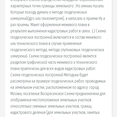
характерных точек границы земельного. Это умники писали.
Которые походу думали о методе геодезических
измерений(gps или тахеометром), а написали о приеме Ну а
раз приемы. Макет оформления межевого плана в
результате выполнения кадастровых работ в связи. 1) Схема
геодезических построений включается в состав межевого
или технического плана в случае применения
геодезического метода, метода спутниковых геодезических
измерений. Схема геодезических построений является
разделом графической части межевого и технического
плана практически для всех видов кадастровых работ.
Схема геодезических построений Методика будет
рассмотрена на примере геодезических работ, проводимых
на земельном участке, расположенном по адресу: город
Москва, поселение Воскресенское Схема предназначена для
отображения местоположения земельных участков
относительно смежных земельных участков, границ
кадастрового деления (для земельных участков, занятых