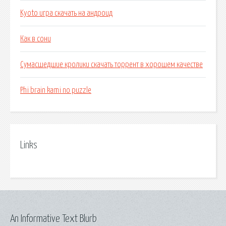
Kyoto игра скачать на андроид
Как в сони
Сумасшедшие кролики скачать торрент в хорошем качестве
Phi brain kami no puzzle
Links
An Informative Text Blurb