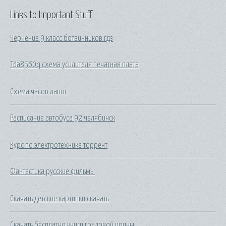
Links to Important Stuff
Черчение 9 класс ботвинников гдз
Tda8560q схема усилителя печатная плата
Схема часов ланос
Расписание автобуса 92 челябинск
Курс по электротехнике торрент
Фантастика русские фильмы
Скачать детские картинки скачать
Скачать бесплатно книги градовой ирины