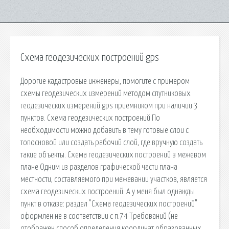
Схема геодезических построений gps
Дорогие кадастровые инженеры, помогите с примером
схемы геодезических измерений методом спутниковых
геодезических измерений gps приемником при наличии 3
пунктов. Схема геодезических построений По
необходимости можно добавить в тему готовые слои с
топосновой или создать рабочий слой, где вручную создать
такие объекты. Схема геодезических построений в межевом
плане Одним из разделов графической части плана
местности, составляемого при межевании участков, является
схема геодезических построений. А у меня был однажды
пункт в отказе: раздел "Схема геодезических построений"
оформлен не в соответствии с п.74 Требований (не
отображен способ определения координат образованных