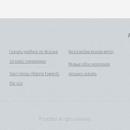
A
Скачать учебник по физике
Книга война миров автор
10 класс гончаренко
Живые обои морозное
Текст песни rihanna towards
окошко скачать
the sun
© Untitled. All rights reserved.