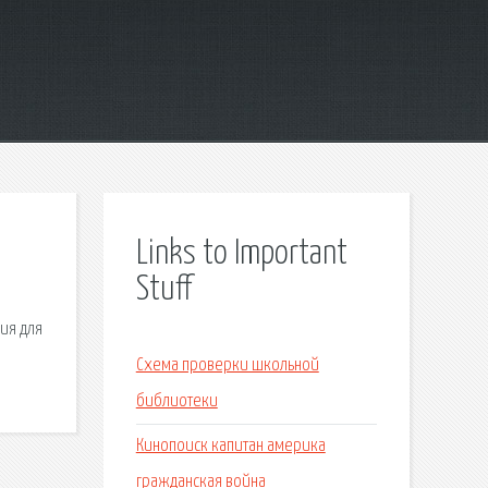
Links to Important
Stuff
ния для
Схема проверки школьной
библиотеки
Кинопоиск капитан америка
гражданская война