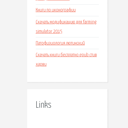
Книги по иконографии
Скачать модификацию для farming
simulator 2015
Патофизиология лютинский
Скачать книги бесплатно epub стив
харви
Links