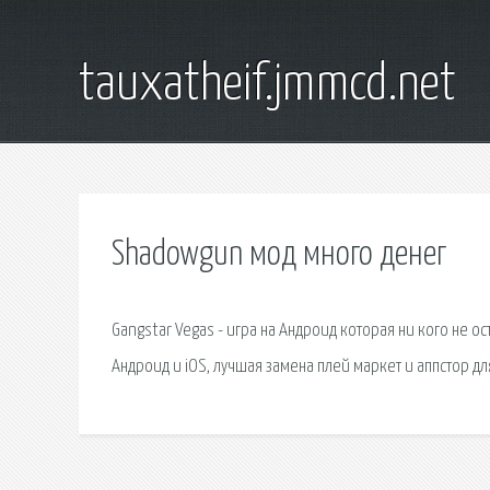
tauxatheif.jmmcd.net
Shadowgun мод много денег
Gangstar Vegas - игра на Андроид которая ни кого не ос
Андроид и iOS, лучшая замена плей маркет и аппстор дл