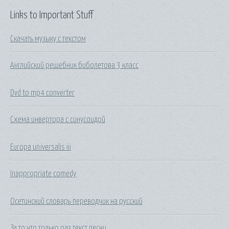
Links to Important Stuff
Скачать музыку с текстом
Английский решебник биболетова 3 класс
Dvd to mp4 converter
Схема инвертора с синусоидой
Europa universalis iii
Inappropriate comedy
Осетинский словарь переводчик на русский
За то что только раз текст песни