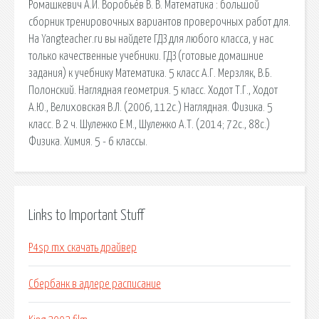
Ромашкевич А.И. Воробьёв В. В. Математика : большой
сборник тренировочных вариантов проверочных работ для.
На Yangteacher.ru вы найдете ГДЗ для любого класса, у нас
только качественные учебники. ГДЗ (готовые домашние
задания) к учебнику Математика. 5 класс А.Г. Мерзляк, В.Б.
Полонский. Наглядная геометрия. 5 класс. Ходот Т.Г., Ходот
А.Ю., Велиховская В.Л. (2006, 112с.) Наглядная. Физика. 5
класс. В 2 ч. Шулежко Е.М., Шулежко А.Т. (2014; 72с., 88с.)
Физика. Химия. 5 - 6 классы.
Links to Important Stuff
P4sp mx скачать драйвер
Сбербанк в адлере расписание