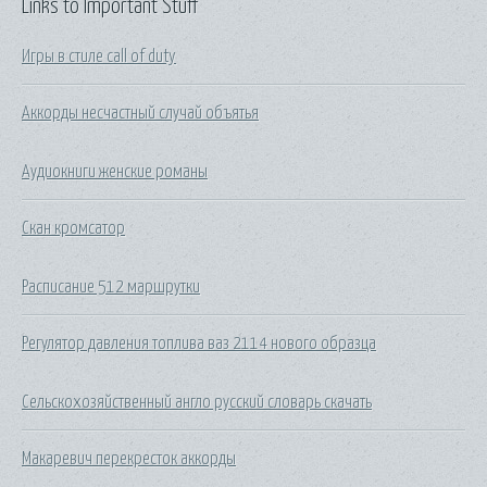
Links to Important Stuff
Игры в стиле call of duty
Аккорды несчастный случай объятья
Аудиокниги женские романы
Скан кромсатор
Расписание 512 маршрутки
Регулятор давления топлива ваз 2114 нового образца
Сельскохозяйственный англо русский словарь скачать
Макаревич перекресток аккорды