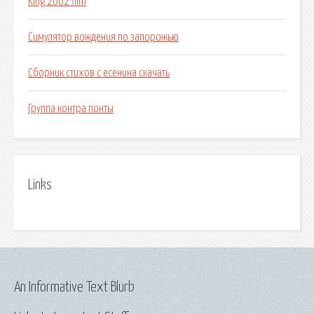
King 2002 film
Симулятор вождения по запорожью
Сборник стихов с есенина скачать
Группа контра понты
Links
An Informative Text Blurb