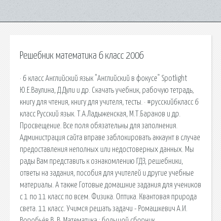
Решебник математика 6 класс 2006
· 6 класс Английский язык "Английский в фокусе" Spotlight
Ю.Е.Ваулина, Д.Дули и др. Скачать учебник, рабочую тетрадь,
книгу для чтения, книгу для учителя, тесты. · #русский6класс 6
класс Русский язык. Т.А.Ладыженская, М.Т.Баранов и др.
Просвещение. Все поля обязательны для заполнения.
Администрация сайта вправе заблокировать аккаунт в случае
предоставления неполных или недостоверных данных. Мы
рады Вам представить к ознакомлению ГДЗ, решебники,
ответы на задания, пособия для учителей и другие учебные
материалы. А также Готовые домашние задания для учеников
с 1 по 11 класс по всем. Физика. Оптика. Квантовая природа
света. 11 класс. Учимся решать задачи - Ромашкевич А.И.
Воробьёв В. В. Математика : большой сборник