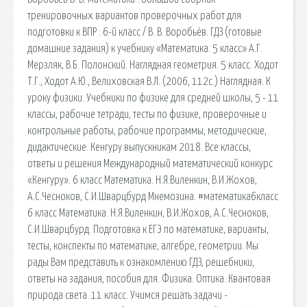
тренировочных вариантов проверочных работ для
подготовки к ВПР : 6-й класс / В. В. Воробьёв. ГДЗ (готовые
домашние задания) к учебнику «Математика. 5 класс» А.Г.
Мерзляк, В.Б. Полонский. Наглядная геометрия. 5 класс. Ходот
Т.Г., Ходот А.Ю., Велиховская В.Л. (2006, 112с.) Наглядная. К
уроку физики. Учебники по физике для средней школы, 5 - 11
классы, рабочие тетради, тесты по физике, проверочные и
контрольные работы, рабочие программы, методические,
дидактические. Кенгуру выпускникам 2018. Все классы,
ответы и решения Международный математический конкурс
«Кенгуру». 6 класс Математика. Н.Я.Виленкин, В.И.Жохов,
А.С.Чесноков, С.И.Шварцбурд Мнемозина. #математика6класс
6 класс Математика. Н.Я.Виленкин, В.И.Жохов, А.С.Чесноков,
С.И.Шварцбурд. Подготовка к ЕГЭ по математике, варианты,
тесты, конспекты по математике, алгебре, геометрии. Мы
рады Вам представить к ознакомлению ГДЗ, решебники,
ответы на задания, пособия для. Физика. Оптика. Квантовая
природа света. 11 класс. Учимся решать задачи -