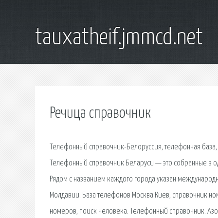
tauxatheif.jmmcd.net
Речица справочник
Телефонный справочник-Белоруссия, телефонная база, 
Телефонный справочник Беларуси — это собранные в о
Рядом с названием каждого города указан международны
Молдавии. База телефонов Москва Киев, cправочник н
номеров, поиск человека. Телефонный справочник. Азов