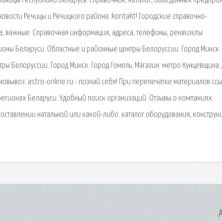
аницы Республики Беларусь. Справочник, каталог, база данных предприя
вости Речицы и Речицкого района. kontakt! Городские справочно-
а, важные. Справочная информация, адреса, телефоны, реквизиты
оны Беларуси. Областные и районные центры Белоруссии. Город Минск. 
ы Белоруссии. Город Минск. Город Гомель. Магазин: метро Кунцевщина , 
мовывоз. astro-online.ru - познай себя! При перепечатке материалов ссы
х регионах Беларуси. Удобный поиск организаций. Отзывы о компаниях.
поставлении натальной или какой-либо. каталог оборудования, конструк
A