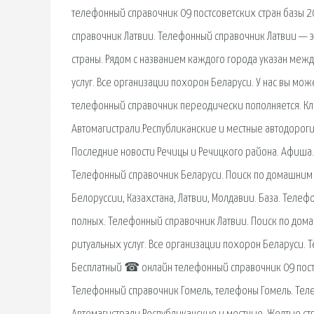
телефонный справочник 09 постсоветских стран базы 2
справочник Латвии. Телефонный справочник Латвии — 
страны. Рядом с названием каждого города указан межд
услуг. Все организации похорон Беларуси. У нас вы мож
телефонный справочник переодически пополняется. Кл
Автомагистрали.Республиканские и местные автодорог
Последние новости Речицы и Речицкого района. Афиша.
Телефонный справочник Беларуси. Поиск по домашним 
Белоруссии, Казахстана, Латвии, Молдавии. База. Телеф
полных. Телефонный справочник Латвии. Поиск по дома
ритуальных услуг. Все организации похорон Беларуси. Т
Бесплатный ☎ онлайн телефонный справочник 09 постс
Телефонный справочник Гомель, телефоны Гомель. Тел