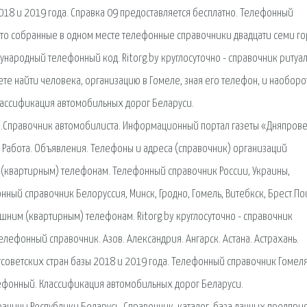
018 и 2019 года. Справка 09 предоставляется бесплатно. Телефонный
это собранные в одном месте телефонные справочники двадцати семи г
ународный телефонный код. Ritorg.by круглосуточно - справочник ритуа
ете найти человека, организацию в Гомеле, зная его телефон, и наоборо
ассификация автомобильных дорог Беларуси.
и.Справочник автомобилиста. Информационный портал газеты «Дняпрове
 Работа. Объявления. Телефоны и адреса (справочник) организаций
(квартирным) телефонам. Телефонный справочник России, Украины,
онный справочник Белоруссия, Минск, Гродно, Гомель, Витебкск, Брест.По
шним (квартирным) телефонам. Ritorg.by круглосуточно - справочник
елефонный справочник. Азов. Александрия. Ангарск. Астана. Астрахань.
оветских стран базы 2018 и 2019 года. Телефонный справочник Гомеля
ефонный. Классификация автомобильных дорог Беларуси.