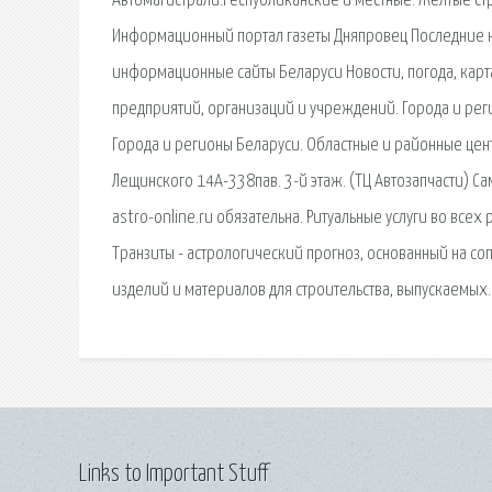
Автомагистрали.Республиканские и местные. Желтые стр
Информационный портал газеты Дняпровец Последние но
информационные сайты Беларуси Новости, погода, карт
предприятий, организаций и учреждений. Города и реги
Города и регионы Беларуси. Областные и районные центр
Лещинского 14А-338пав. 3-й этаж. (ТЦ Автозапчасти) Са
astro-online.ru обязательна. Ритуальные услуги во все
Транзиты - астрологический прогноз, основанный на со
изделий и материалов для строительства, выпускаемых.
Links to Important Stuff