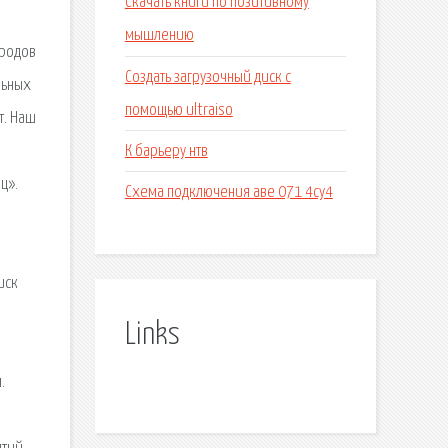
Скачать книги по позитивному
мышлению
ородов
Создать загрузочный диск с
льных
помощью ultraiso
т. Наш
К барьеру нтв
ц».
Схема подключения аве 071 4су4
иск
Links
.