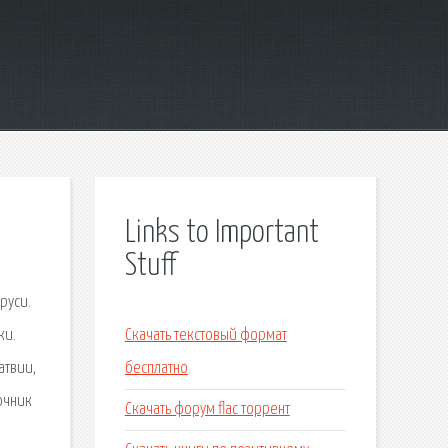
Links to Important
Stuff
руси.
ки.
Скачать текстовый формат
атвии,
бесплатно
очник
Скачать форум flac торрент