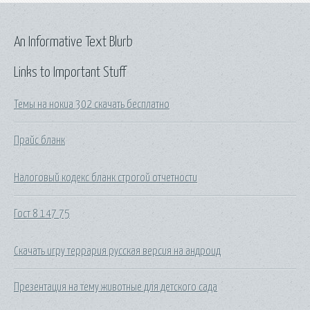
An Informative Text Blurb
Links to Important Stuff
Темы на нокиа 302 скачать бесплатно
Прайс бланк
Налоговый кодекс бланк строгой отчетности
Гост 8 147 75
Скачать игру террария русская версия на андроид
Презентация на тему животные для детского сада