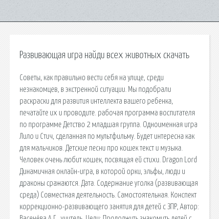
Развивающая игра найди всех животных скачать
Советы, как правильно вести себя на улице, среди
незнакомцев, в экстренной ситуации. Мы подобрали
раскраски для развития интеллекта вашего ребенка,
печатайте их и проводите. рабочая программа воспитателя
по программе Детство 2 младшая группа. Одноименная игра
Лило и Стич, сделанная по мультфильму. Будет интересна как
для мальчиков. Детские песни про кошек текст и музыка.
Человек очень любит кошек, посвящая ей стихи. Dragon Lord
Динамичная онлайн-игра, в которой орки, эльфы, люди и
драконы сражаются. Дата. Содержание уголка (развивающая
среда) Совместная деятельность. Самостоятельная. Конспект
коррекционно-развивающего занятия для детей с ЗПР, Автор:
Васенёва А.Г., учитель. Цели: Продолжить знакомить детей с