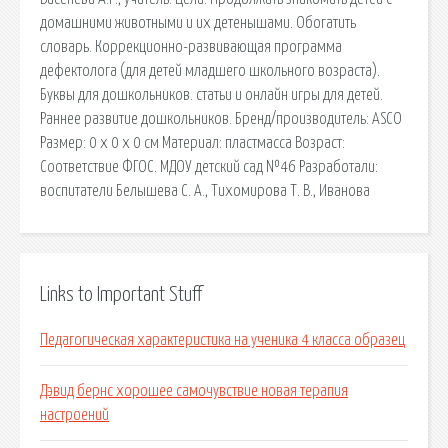
домашними животными и их детенышами. Обогатить
словарь. Коррекционно-развивающая программа
дефектолога (для детей младшего школьного возраста).
Буквы для дошкольников. статьи и онлайн игры для детей.
Раннее развитие дошкольников. Бренд/производитель: ASCO
Размер: 0 x 0 x 0 см Материал: пластмасса Возраст:
Соответствие ФГОС. МДОУ детский сад №46 Разработали:
воспитатели Белышева С. А., Тихомирова Т. В., Иванова
Links to Important Stuff
Педагогическая характеристика на ученика 4 класса образец
Дэвид бернс хорошее самочувствие новая терапия
настроений