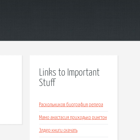
Links to Important
Stuff
Раскольников биография репера
Мамо анастасия приходько рингтон
Элдер книги скачать