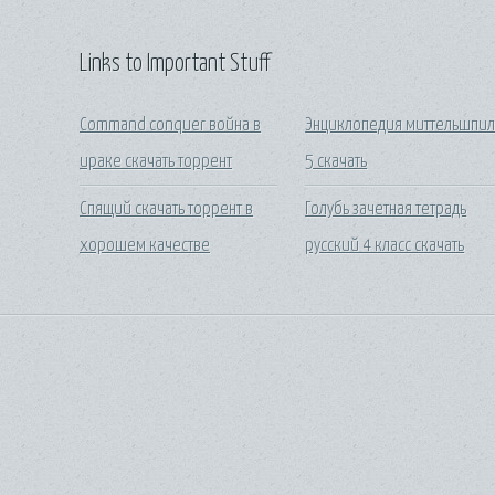
Links to Important Stuff
Command conquer война в
Энциклопедия миттельшпил
ираке скачать торрент
5 скачать
Спящий скачать торрент в
Голубь зачетная тетрадь
хорошем качестве
русский 4 класс скачать