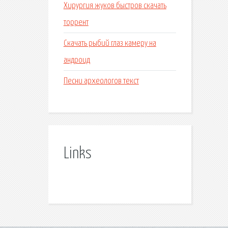
Хирургия жуков быстров скачать
торрент
Скачать рыбий глаз камеру на
андроид
Песни археологов текст
Links