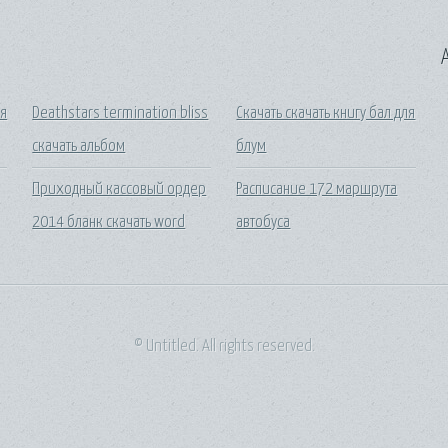
A
я
Deathstars termination bliss
Скачать скачать книгу бал для
скачать альбом
блум
Приходный кассовый ордер
Расписание 172 маршрута
2014 бланк скачать word
автобуса
© Untitled. All rights reserved.