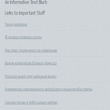
An Informative Text Blurb
Links to Important Stuff
Тахир матюлин
Ф кривин правила охоты
Нтв плюс отключение по заявлению
Вадим кондратьев боевое ремесло
Плоский живот для чайников видео
Грамматика современного английского языка верба ответы
Скачать песню я тебя сильно люблю