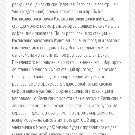
раскрывающемся списке. Взлетная. Расписание электричек
Ужгород(станция), время отправления и прибытия.
Расписание электричек Расписание электричек для одной
станции можно посмотреть, выбрав станцию на схеме или в
алфавитном указателе. Поиск расписания по станции >
Расписание электричек Взлетная Тесна на сегодня и завтра с
изменениями и станциями. Туту Мск Ру предлагает Вам
ознакомиться и узнать полное расписание электричек
Павелецкого направления со всеми изменениями. Маршруты
до станций Узуново. Схема станций пригородных поездов
(электричек) павелецкого направления. Актуальное
расписание электричек из Владивостока! Только свежая
информация в удобной форме с фильтром по станции и
направлению. Расписание электричек на сегодня. Расписание
движения самолётов, поездов, электричек и автобусов. На
сервисе Яндекс.Расписания можно строить маршруты по
всему миру — на самолётах, поездах. С 12 апреля
электричка в Москву с Фрязево будет отправляться на две
минуты позже, чтобы пассажиры электрички со станции