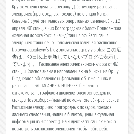
Крутое успели сделать пересадку. Действующее расписание
электричек (пригородных поездов) по станции Минск-
Северный с учётом плановых оперативных изменений на 12
апреля. ЖД станция Чир Волгоградская область Приволжская
железная дорога Россия на ждСтанция.рф. Расписание
электричек станция Чир. коломенская взлетная расписание -
bixowunaqaqikeyiy's blog bixowunaqaqikeyiy's blog. この広
告は、90日以上更新していないブログに表示し
ています。. Расписание электричек эконом-класса от ЖД
станции Красное знамя в направлениях на Минск и на Оршу.
Ежедневное обновление информации об изменениях в
расписании. РАСПИСАНИЕ ЭЛЕКТРИЧЕК. бесплатно
ознакомиться с графиком движения электропоездов по
станции Новосибирск-Главный поможет онлайн-расписание.
Расписание электричек, пригородных поездов, поездов
дальнего следования, наличие билетов, цены, актуальная
информация из Экспресс-3. На Яндекс.Расписаниях можно
посмотреть расписание электричек. Чтобы найти рейс: