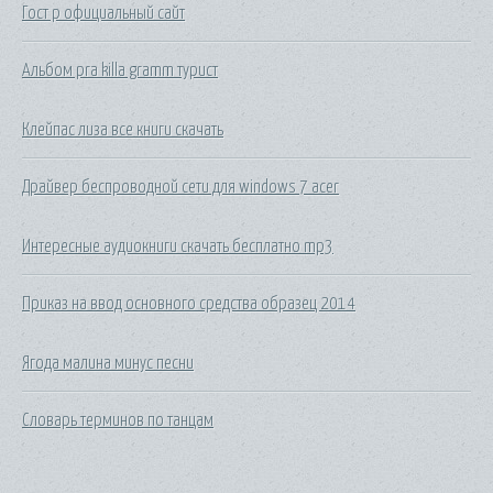
Гост р официальный сайт
Альбом pra killa gramm турист
Клейпас лиза все книги скачать
Драйвер беспроводной сети для windows 7 acer
Интересные аудиокниги скачать бесплатно mp3
Приказ на ввод основного средства образец 2014
Ягода малина минус песни
Словарь терминов по танцам