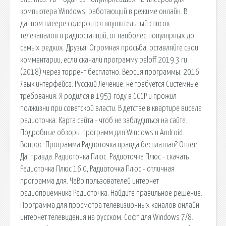
компьютера Windows, работающий в режиме онлайн. В
данном плеере содержится внушительный список
телеканалов и радиостанций, от наиболее популярных до
самых редких. Друзья! Огромная просьба, оставляйте свои
комментарии, если скачали программу beloff 2019.3 ru
(2018) через торрент бесплатно. Версия программы: 2016
Язык интерфейса: Русский Лечение: не требуется Системные
требования. Я родился в 1953 году в СССР и прожил
полжизни при советской власти. В детстве в квартире висела
радиоточка. Карта сайта - чтоб не заблудиться на сайте.
Подробные обзоры программ для Windows и Android.
Вопрос: Программа Радиоточка правда бесплатная? Ответ:
Да, правда. Радиоточка Плюс. Радиоточка Плюс - скачать
Радиоточка Плюс 16.0, Радиоточка Плюс - отличная
программа для. ЧаВо пользователей интернет
радиоприёмника Радиоточка. Найдите правильное решение.
Программа для просмотра телевизионных каналов онлайн
интернет телевидения на русском. Софт для Windows 7/8.