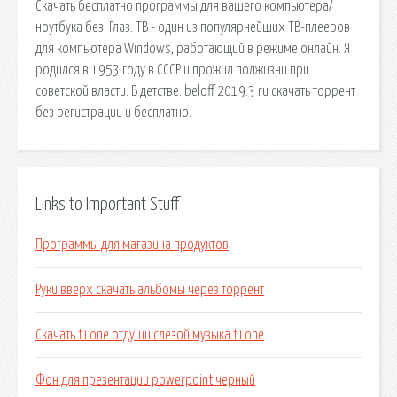
Скачать бесплатно программы для вашего компьютера/
ноутбука без. Глаз. ТВ - один из популярнейших ТВ-плееров
для компьютера Windows, работающий в режиме онлайн. Я
родился в 1953 году в СССР и прожил полжизни при
советской власти. В детстве. beloff 2019.3 ru скачать торрент
без регистрации и бесплатно.
Links to Important Stuff
Программы для магазина продуктов
Руки вверх скачать альбомы через торрент
Скачать t1one отдуши слезой музыка t1one
Фон для презентации powerpoint черный