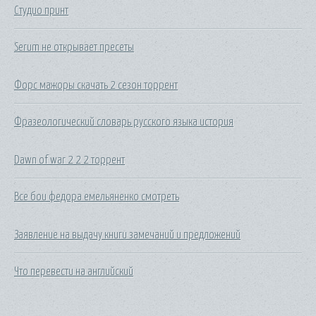
Студио принт
Serum не открывает пресеты
Форс мажоры скачать 2 сезон торрент
Фразеологический словарь русского языка история
Dawn of war 2 2 2 торрент
Все бои федора емельяненко смотреть
Заявление на выдачу книги замечаний и предложений
Что перевести на английский