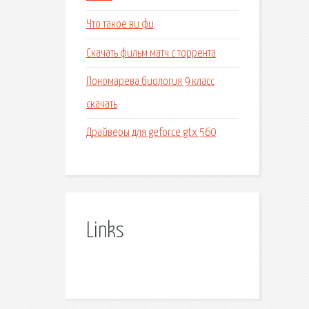
Что такое ви фи
Скачать фильм матч с торрента
Пономарева биология 9 класс
скачать
Драйверы для geforce gtx 560
Links