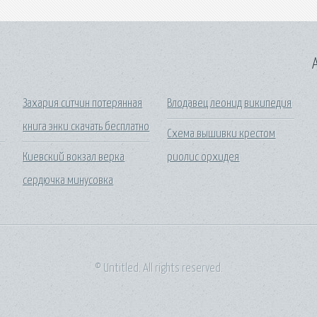
A
и
Захария ситчин потерянная
Влодавец леонид википедия
книга энки скачать бесплатно
Схема вышивки крестом
Киевский вокзал верка
риолис орхидея
сердючка минусовка
© Untitled. All rights reserved.