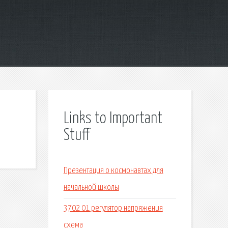
Links to Important
Stuff
Презентация о космонавтах для
начальной школы
3702 01 регулятор напряжения
схема