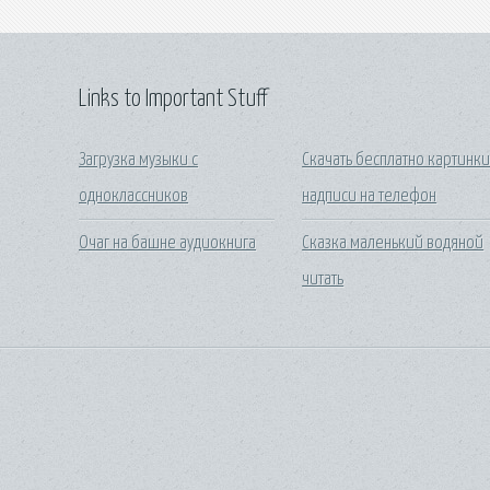
Links to Important Stuff
Загрузка музыки с
Скачать бесплатно картинк
одноклассников
надписи на телефон
Очаг на башне аудиокнига
Сказка маленький водяной
читать