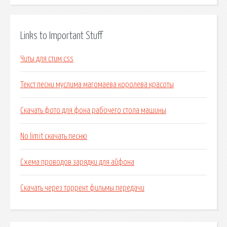
Links to Important Stuff
Читы для стим css
Текст песни муслима магомаева королева красоты
Скачать фото для фона рабочего стола машины
No limit скачать песню
Схема проводов зарядки для айфона
Скачать через торрент фильмы передачи