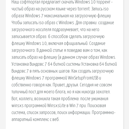
Наш софтпортал предлагает скачать Windows 10 торрент -
чистый образ на русском языке через torrent. Запись iso
образа Windows 7 максимальная на загрузочную флешку
Чтобы записать iso образ с Windows. Для справки: создание
загрузочного носителя подразумевает, что на него
записывается образ. 6 способов сделать загрузочную
флешку Windows 10, включая официальный. Создание
загрузочного. В данной статье я поведаю вам о том, как
записать образ на флешку (в данном случае образ Windows.
Установка Виндовс 7 64 битной системы Установка 64 битной
Виндовс 7 в пять основных шагов. Как создать загрузочную
флешку Windows 7 программой WinSetupFromUSB и
собственно говоря как. Привет, друзья. Сегодня не совсем
типичный пост для моего блога, но я как никогда захотел.
Вот, коллеги, возникла такая проблема: после ужимания
winsxs программой WinsxsLite в Win 7 при. Поисковая
сиcтема, список запросов, поиск информации. Программно-
аппаратный комплекс с веб.