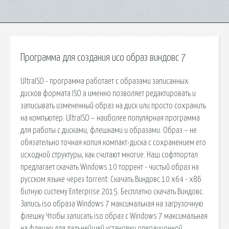
Программа для создания исо образ виндовс 7
UltraISO - программа работает с образами записанных
дисков формата ISO а именно позволяет редактировать и
записывать измененный образ на диск или просто сохранить
на компьютер. UltraISO – наиболее популярная программа
для работы с дисками, флешками и образами. Образ – не
обязательно точная копия компакт-диска с сохранением его
исходной структуры, как считают многие. Наш софтпортал
предлагает скачать Windows 10 торрент - чистый образ на
русском языке через torrent. Скачать Виндовс 10 x64 - x86
битную систему Enterprise 2015. Бесплатно скачать Виндовс.
Запись iso образа Windows 7 максимальная на загрузочную
флешку Чтобы записать iso образ с Windows 7 максимальная
на флешку для дальнейшей установки операционной