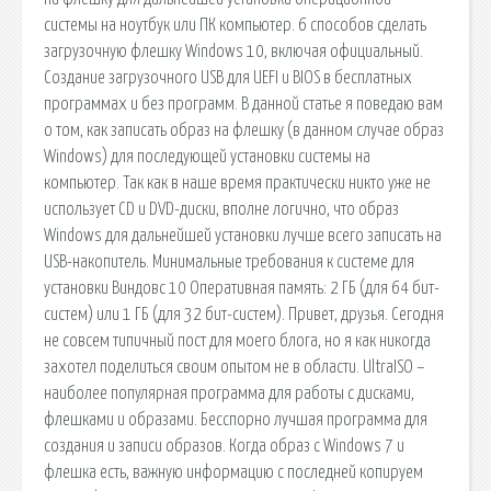
системы на ноутбук или ПК компьютер. 6 способов сделать
загрузочную флешку Windows 10, включая официальный.
Создание загрузочного USB для UEFI и BIOS в бесплатных
программах и без программ. В данной статье я поведаю вам
о том, как записать образ на флешку (в данном случае образ
Windows) для последующей установки системы на
компьютер. Так как в наше время практически никто уже не
использует CD и DVD-диски, вполне логично, что образ
Windows для дальнейшей установки лучше всего записать на
USB-накопитель. Минимальные требования к системе для
установки Виндовс 10 Оперативная память: 2 ГБ (для 64 бит-
систем) или 1 ГБ (для 32 бит-систем). Привет, друзья. Сегодня
не совсем типичный пост для моего блога, но я как никогда
захотел поделиться своим опытом не в области. UltraISO –
наиболее популярная программа для работы с дисками,
флешками и образами. Бесспорно лучшая программа для
создания и записи образов. Когда образ с Windows 7 и
флешка есть, важную информацию с последней копируем