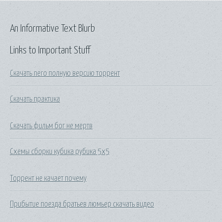
An Informative Text Blurb
Links to Important Stuff
Скачать nero полную версию торрент
Скачать практика
Скачать фильм бог не мертв
Схемы сборки кубика рубика 5х5
Торрент не качает почему
Прибытие поезда братьев люмьер скачать видео