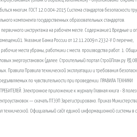
ектроустановках (бланк и образец заполнения) - опубликовано. Охрана т
иться многим. ГОСТ 12.0.004-2015 Система стандартов безопасности тр
льного компонента государственных образовательных стандартов.
 первичного инструктажа на рабочем месте. Содержание1 Вредные и о
мещений1. Указание Банка России от 12.11.2009 n 2332-У О перечне,
 рабочие места убраны, работники с места. производства работ. 1. Общи
ловых энергоустановок (далее. Строительный портал СтройПлан.ру. РД 08
ых. Правила Правила технической эксплуатации и требования безопасн
, предъявляемых по чувствительности при проведении. ПРАВИЛА ТЕХНИКИ
РЕБИТЕЛЕЙ. Электронное приложение к журналу Главная книга - 8 поле
ектроустановок — скачать ПТЭЭП Зарегистрировано. Приказ Министерств
вил технической. Официальный сайт единой информационной системы в 