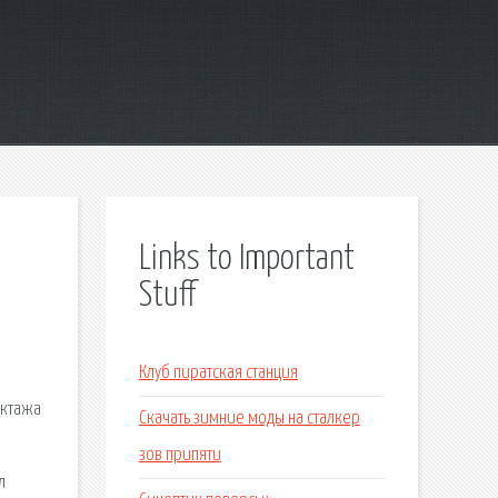
Links to Important
Stuff
Клуб пиратская станция
уктажа
Скачать зимние моды на сталкер
зов припяти
л