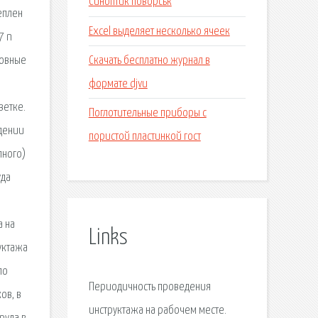
Синоптик поворськ
еплен
Excel выделяет несколько ячеек
7 n
Скачать бесплатно журнал в
новные
формате djvu
ветке.
Поглотительные приборы с
ждении
пористой пластинкой гост
лного)
уда
а на
Links
уктажа
по
Периодичность проведения
ов, в
инструктажа на рабочем месте.