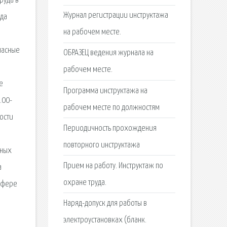
руда в
Журнал регистрации инструктажа
уда
на рабочем месте.
пасные
ОБРАЗЕЦ ведения журнала на
рабочем месте.
е
Программа инструктажа на
.00-
рабочем месте по должностям
ости
Периодичность прохождения
повторного инструктажа
зных
Прием на работу. Инструктаж по
а
охране труда.
сфере
Наряд-допуск для работы в
электроустановках (бланк.