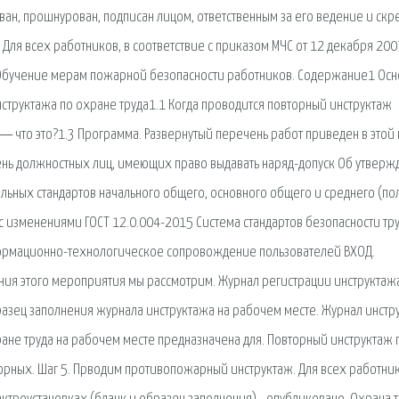
ан, прошнурован, подписан лицом, ответственным за его ведение и скр
Для всех работников, в соответствие с приказом МЧС от 12 декабря 200
Обучение мерам пожарной безопасности работников. Содержание1 Ос
труктажа по охране труда1.1 Когда проводится повторный инструктаж
 что это?1.3 Программа. Развернутый перечень работ приведен в этой 
чень должностных лиц, имеющих право выдавать наряд-допуск Об утвер
ьных стандартов начального общего, основного общего и среднего (по
с изменениями ГОСТ 12.0.004-2015 Система стандартов безопасности тр
нформационно-технологическое сопровождение пользователей ВХОД.
ния этого мероприятия мы рассмотрим. Журнал регистрации инструктаж
азец заполнения журнала инструктажа на рабочем месте. Журнал инстр
ане труда на рабочем месте предназначена для. Повторный инструктаж 
торных. Шаг 5. Прводим противопожарный инструктаж. Для всех работник