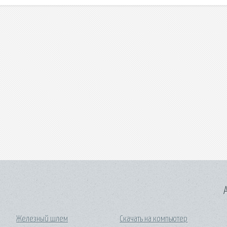
A
Железный шлем
Скачать на компьютер