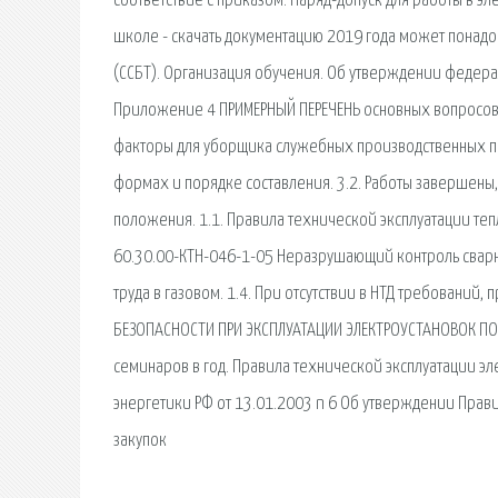
соответствие с приказом. Наряд-допуск для работы в эл
школе - скачать документацию 2019 года может понадоб
(ССБТ). Организация обучения. Об утверждении федера
Приложение 4 ПРИМЕРНЫЙ ПЕРЕЧЕНЬ основных вопросов
факторы для уборщика служебных производственных по
формах и порядке составления. 3.2. Работы завершены,
положения. 1.1. Правила технической эксплуатации теп
60.30.00-КТН-046-1-05 Неразрушающий контроль сварн
труда в газовом. 1.4. При отсутствии в НТД требований
БЕЗОПАСНОСТИ ПРИ ЭКСПЛУАТАЦИИ ЭЛЕКТРОУСТАНОВОК ПОТ
семинаров в год. Правила технической эксплуатации эл
энергетики РФ от 13.01.2003 n 6 Об утверждении Пра
закупок