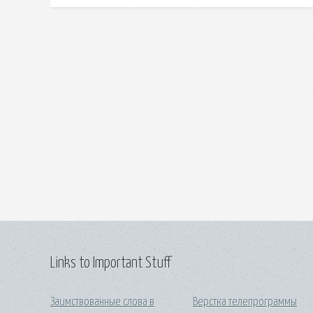
Links to Important Stuff
Заимствованные слова в
Верстка телепрограммы