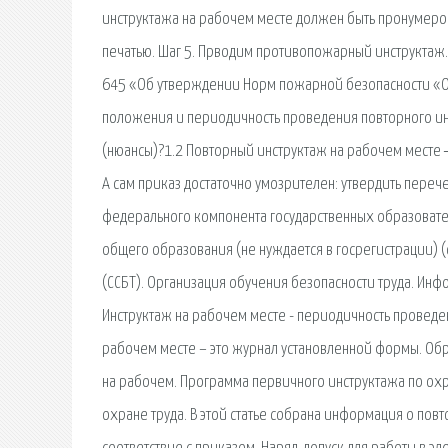
инструктажа на рабочем месте должен быть пронумеров
печатью. Шаг 5. Прводим противопожарный инструктаж. 
645 «Об утверждении Норм пожарной безопасности «
положения и периодичность проведения повторного инс
(нюансы)?1.2 Повторный инструктаж на рабочем месте ―
А сам приказ достаточно умозрителен: утвердить пере
федерального компонента государственных образовател
общего образования (не нуждается в госрегистрации) (
(ССБТ). Организация обучения безопасности труда. И
Инструктаж на рабочем месте - периодичность проведе
рабочем месте – это журнал установленной формы. Обр
на рабочем. Программа первичного инструктажа по охр
охране труда. В этой статье собрана информация о пов