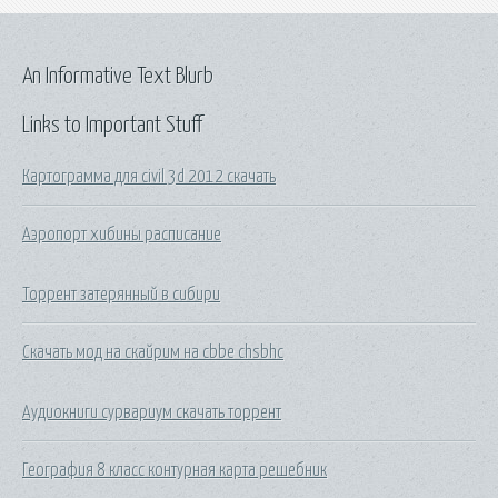
An Informative Text Blurb
Links to Important Stuff
Картограмма для civil 3d 2012 скачать
Аэропорт хибины расписание
Торрент затерянный в сибири
Скачать мод на скайрим на cbbe chsbhc
Аудиокниги сурвариум скачать торрент
География 8 класс контурная карта решебник