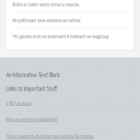
Войти в Скайп через логин и пароль.
Не работают Java-апплеты на сайтах.
Что делать если не включается планшет на Андроид.
An Informative Text Blurb
Links to Important Stuff
1967 польша
Мод на ангела в майнкрафт
Проигрыватель файлов mov скачать бесплатно