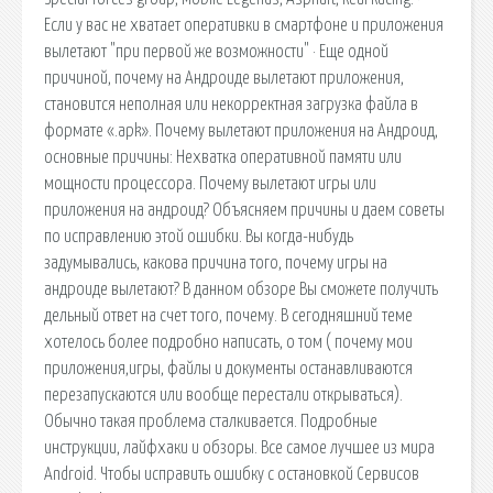
Если у вас не хватает оперативки в смартфоне и приложения
вылетают "при первой же возможности" · Еще одной
причиной, почему на Андроиде вылетают приложения,
становится неполная или некорректная загрузка файла в
формате «.apk». Почему вылетают приложения на Андроид,
основные причины: Нехватка оперативной памяти или
мощности процессора. Почему вылетают игры или
приложения на андроид? Объясняем причины и даем советы
по исправлению этой ошибки. Вы когда-нибудь
задумывались, какова причина того, почему игры на
андроиде вылетают? В данном обзоре Вы сможете получить
дельный ответ на счет того, почему. В сегодняшний теме
хотелось более подробно написать, о том ( почему мои
приложения,игры, файлы и документы останавливаются
перезапускаются или вообще перестали открываться).
Обычно такая проблема сталкивается. Подробные
инструкции, лайфхаки и обзоры. Все самое лучшее из мира
Android. Чтобы исправить ошибку с остановкой Сервисов