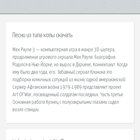
Песни из типа копы скачать
Max Payne 3 — компьютерная игра в жанре 3D-шутера,
продолжение игрового сериала Max Payne. Биография.
Родился в Нью-Йорке, но вырос в Дэриене, Коннектикут. Когда
ему было два года, его. Забавный сериал Клиника это
подборка комичных ситуаций из жизни одной американской.
Сервер Афганская война 1979-1989 представляет проект
Art Of War, посвященный солдатам последних. Часть третья:
Основная работа Кузнец с полузакрытыми глазами сидел
возле станции.