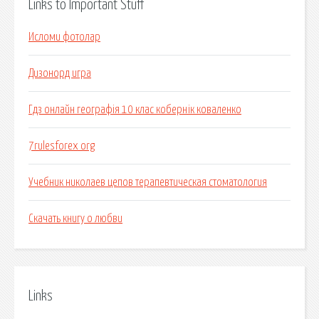
Links to Important Stuff
Исломи фотолар
Дизонорд игра
Гдз онлайн географія 10 клас кобернік коваленко
7rulesforex org
Учебник николаев цепов терапевтическая стоматология
Скачать книгу о любви
Links