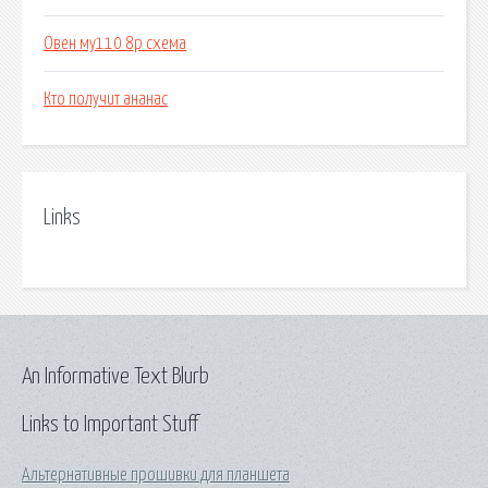
Овен му110 8р схема
Кто получит ананас
Links
An Informative Text Blurb
Links to Important Stuff
Альтернативные прошивки для планшета