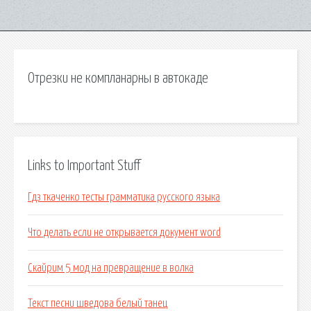
Отрезки не компланарны в автокаде
Links to Important Stuff
Гдз ткаченко тесты грамматика русского языка
Что делать если не открывается документ word
Скайрим 5 мод на превращение в волка
Текст песни шведова белый танец