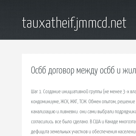
tauxatheif.jmmcd.net
Осбб договор между осбб и жи
Шаг 1. Создание инициативной группы (не менее 3-х в
кондоминиуме, ЖСК, ЖКГ, ТСЖ. Обмен опытом, решение з
канализацию и ливневки. они сами выбрали подрядчика 
согласились. все было сделано. В США и Канаде много
дефицита земельных участков и обеспечения населени