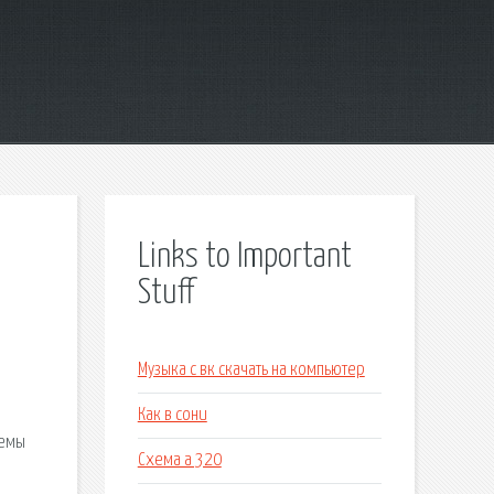
Links to Important
Stuff
Музыка с вк скачать на компьютер
Как в сони
лемы
Схема а 320