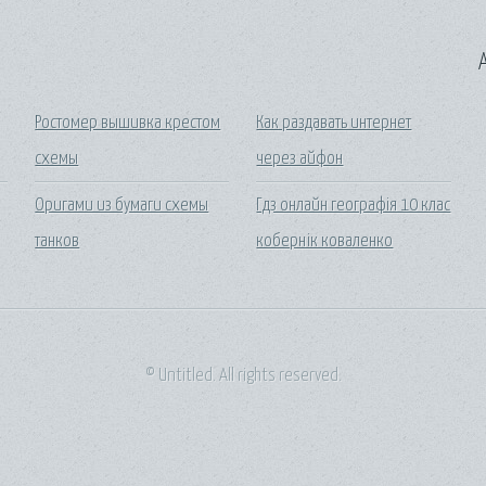
A
Ростомер вышивка крестом
Как раздавать интернет
схемы
через айфон
Оригами из бумаги схемы
Гдз онлайн географія 10 клас
танков
кобернік коваленко
© Untitled. All rights reserved.