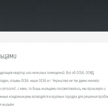
льцами
ладельцев квартир или нежилых помещений. Всё об ОСББ, ОСМД,
адач, отзывы ОСББ. наше ОСББ в г. Чернигове не так давно меняло
censored , с нами. то бишь жильцами посоветовались, мы прикинули и
этажные кондоминиумы возводятся в крупных городах для решения проб
я жильём.