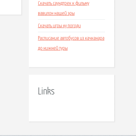
Скачать саундтрек к фильму
вавилон нашей эры
Скачать игры ну погоди
Расписание автобусов из качканара
до нижней туры
Links