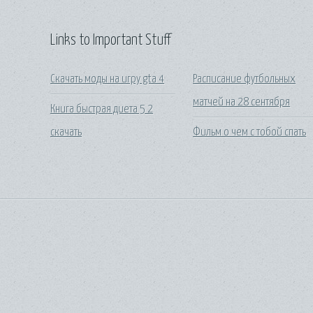
Links to Important Stuff
Скачать моды на игру gta 4
Расписание футбольных
матчей на 28 сентября
Книга быстрая диета 5 2
скачать
Фильм о чем с тобой спать