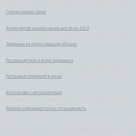
Стартер калина схема
Артем реутов скрипка скачать все песни 2014
Заявление на отпуск инвалида образец
Рассказы детские о войне аудиокнига
Расписание спектаклей в омске
История эвм и икт презентация
Краткое содержание гоголь страшная месть