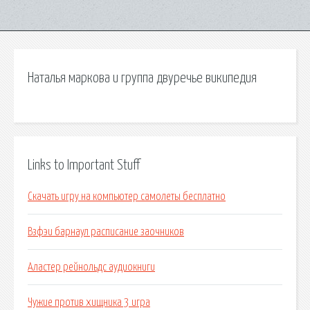
Наталья маркова и группа двуречье википедия
Links to Important Stuff
Скачать игру на компьютер самолеты бесплатно
Взфэи барнаул расписание заочников
Аластер рейнольдс аудиокниги
Чужие против хищника 3 игра