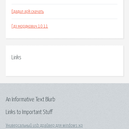
Едадил apk скачать
Гдз мордкович 10 11
Links
An Informative Text Blurb
Links to Important Stuff
Универсальный usb драйвер для windows xp