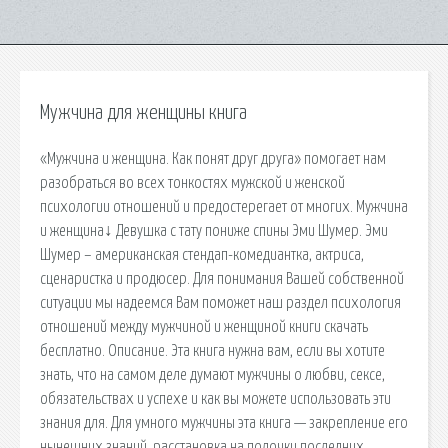
Мужчина для женщины книга
«Мужчина и женщина. Как понят друг друга» помогает нам
разобраться во всех тонкостях мужской и женской
психологии отношений и предостерегает от многих. Мужчина
и женщина↓ Девушка с тату пониже спины Эми Шумер. Эми
Шумер – американская стендап-комедиантка, актриса,
сценаристка и продюсер. Для понимания Вашей собственной
ситуации мы надеемся Вам поможет наш раздел психология
отношений между мужчиной и женщиной книги скачать
бесплатно. Описание. Эта книга нужна вам, если вы хотите
знать, что на самом деле думают мужчины о любви, сексе,
обязательствах и успехе и как вы можете использовать эти
знания для. Для умного мужчины эта книга — закрепление его
нынешних знаний, расстановка на полочки последних