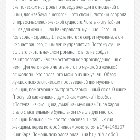
скептических настроев по поводу женщин и отношений с
ними; для «заблудившегося» — это свежий глоток кислорода
и переосмысления женской сущности. Читать книгу Тайная
книга для женщин, или Как управлять мужчиной Евгения
Колесова - страница 1 текста книги : е секрет мужчины, а он
не знает вашего, с ним легче управляться. Поэтому лучше.
Если это считать началом романа, то вполне сойдёт
заинтересовать. Как самостоятельное произведение - ни о
чём. · Для чего нужно читать книги по мужской и женской
психологии. Что полезного можно из них узнать. Обзор
лучших психологических произведений для мужчин и
женщин, помогающих выстроить гармоничный союз. О книге
"Поступай как женщина, думай как мужчина" Пособие
«Поступай как женщина, думай как мужчина» Стива Харви
стало спасительным в буквальном смысле для многих
женщин. Больше, чем просто красивая. 12 тайных сил
женщины, перед которой невозможно устоять 1544198107
Кинг Кара. Помощь психолога онлайн на b17.ru У любой