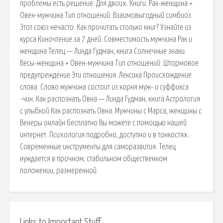
проблемы есть решение. Для двоих. Книги. Рак-женщина +
Овен-мужчина Тип отношений: Взаимовыгодный симбиоз
Этот союз нечасто. Как прочитать столько книг? Узнайте из
курса Киночтение за 7 дней. Совместимость мужчина Рак и
женщина Телец — Линда Гудман, книга Солнечные знаки.
Весы-женщина + Овен-мужчина Тип отношений: Штормовое
предупреждение Эти отношения. Лексика Происхождение
слова. Слово мужчина состоит из корня муж- и суффикса
-чин. Как распознать Овна — Линда Гудман, книга Астрология
с улыбкой Как распознать Овна. Мужчины с Марса, женщины с
Венеры онлайн бесплатно Вы можете с помощью нашей
интернет. Психология подробно, доступно и в тонкостях.
Современные инструменты для саморазвития. Телец
нуждается в прочном, стабильном общественном
положении, размеренной.
Links to Important Stuff