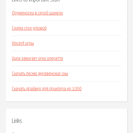
Оруженосец в серой шинели
Схема стол угловой
Vincent игры
Цирк зажигает огни оперетта
Скачать песню деревенские сны
Скачать драйвер для принтера нр 1000
Links