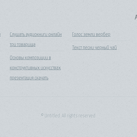
A
и
Слушать аудиокниги онлайн
Голос земли вербер
три товарища
Текст песни черный чай
Основы композиции в
конструктивных искусствах
презентация скачать
© Untitled. All rights reserved.