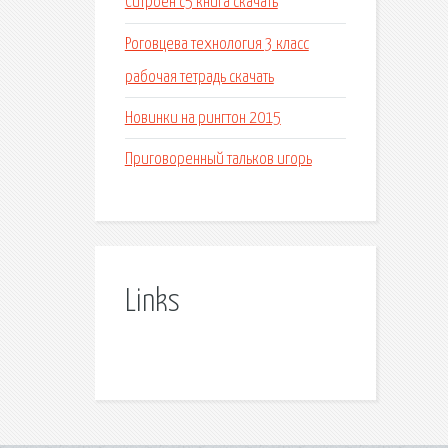
Ситроен с5 книга скачать
Роговцева технология 3 класс
рабочая тетрадь скачать
Новинки на рингтон 2015
Приговоренный тальков игорь
Links