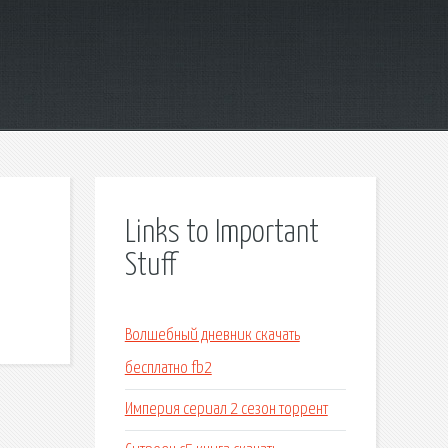
Links to Important
Stuff
Волшебный дневник скачать
бесплатно fb2
Империя сериал 2 сезон торрент