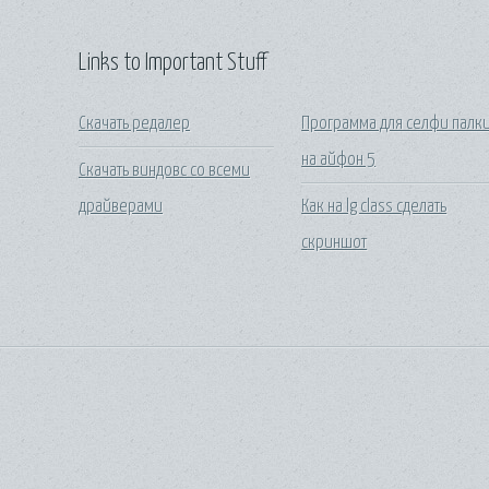
Links to Important Stuff
Скачать редалер
Программа для селфи палк
на айфон 5
Скачать виндовс со всеми
драйверами
Как на lg class сделать
скриншот