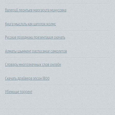
Валерий леонтьев маргарита минусовка
Книга мыслить как шерлок холмс
Русские праздники презентация скачать
Алматы шымкент расписание самолетов
Словарь многозначных слов онлайн
Скачать драйвера эпсон l800
Убежище торрент