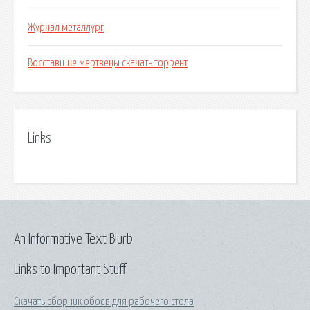
Журнал металлург
Восставшие мертвецы скачать торрент
Links
An Informative Text Blurb
Links to Important Stuff
Скачать сборник обоев для рабочего стола