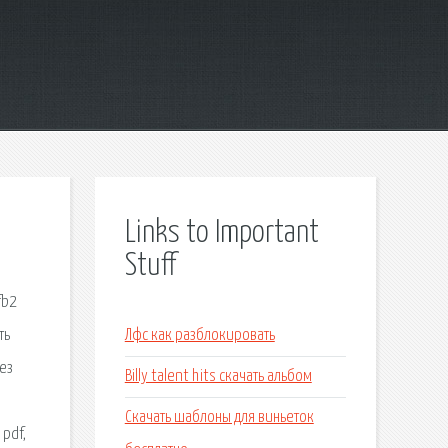
Links to Important
Stuff
fb2
ть
Лфс как разблокировать
без
Billy talent hits скачать альбом
Скачать шаблоны для виньеток
 pdf,