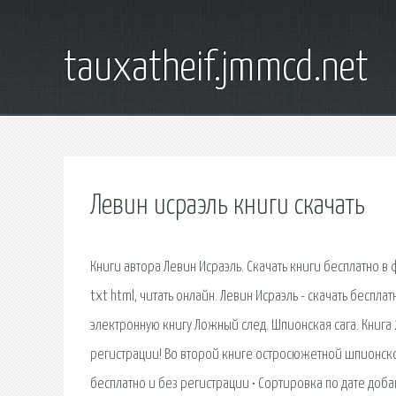
tauxatheif.jmmcd.net
Левин исраэль книги скачать
Книги автора Левин Исраэль. Скачать книги бесплатно в 
txt html, читать онлайн. Левин Исраэль - скачать беспла
электронную книгу Ложный след. Шпионская сага. Книга 2
регистрации! Во второй книге остросюжетной шпионской
бесплатно и без регистрации • Сортировка по дате добав