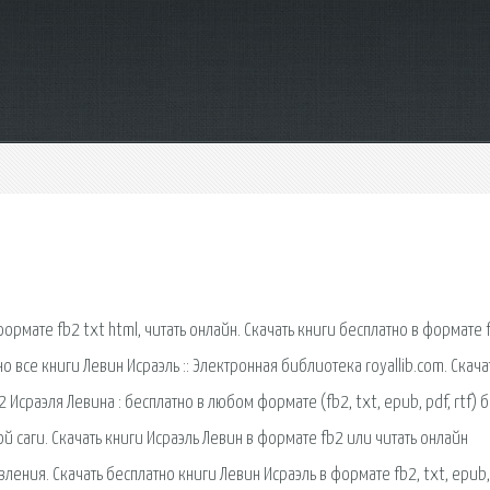
формате fb2 txt html, читать онлайн. Скачать книги бесплатно в формате 
тно все книги Левин Исраэль :: Электронная библиотека royallib.com. Скача
 Исраэля Левина : бесплатно в любом формате (fb2, txt, epub, pdf, rtf) 
 саги. Скачать книги Исраэль Левин в формате fb2 или читать онлайн
ления. Скачать бесплатно книги Левин Исраэль в формате fb2, txt, epub,