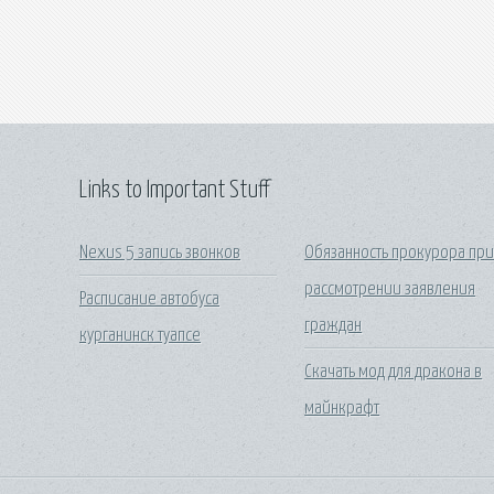
Links to Important Stuff
Nexus 5 запись звонков
Обязанность прокурора пр
рассмотрении заявления
Расписание автобуса
граждан
курганинск туапсе
Скачать мод для дракона в
майнкрафт