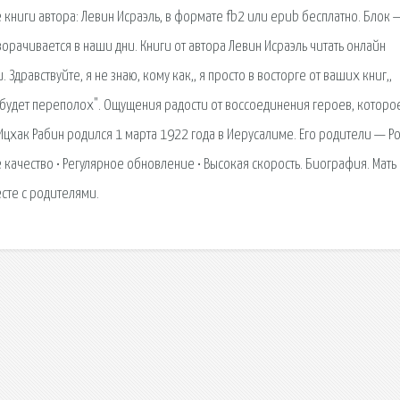
се книги автора: Левин Исраэль, в формате fb2 или epub бесплатно. Блок 
орачивается в наши дни. Книги от автора Левин Исраэль читать онлайн
. Здравствуйте, я не знаю, кому как,, я просто в восторге от ваших книг,,
 будет переполох". Ощущения радости от воссоединения героев, которо
Ицхак Рабин родился 1 марта 1922 года в Иерусалиме. Его родители — Р
е качество • Регулярное обновление • Высокая скорость. Биография. Мать
сте с родителями.