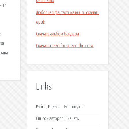
бесплатно
— 14
Любовная фантастика книги скачать
epub
Скачать альбом бандера
е
оза
Скачать need for speed the crew
 рава
Links
Рабин, Ицхак — Википедия.
Список авторов. Скачать.