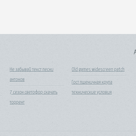
A
и
Не забывай текст песни
Old games widescreen patch
антонов
Гост пшеничная крупа
7 сезон светофор скачать
технические условия
торрент