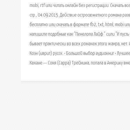
mobi, rtf или читать онлайн без регистрации. Скачать в
стр., 04.09.2015. Действие остросюжетного романа разв
бесплатно или скачать в формате fb2, txt, html, mobi или
напишите подобные как "Пенелопа Лайф " сили "И пусть
бывает практически во всех романах этого жанра, нет. 
Коэн (иврит) русск. • Большой выбор аудиокниг • Лучше
Кахане — Соня (Сарра) Трейнина, попала в Америку вме