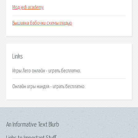
Мод jedi academy
Вышивка бабочки схемы гладью
Links
Игры Лего онлайн - играть бесплатно.
Онлайн игры ниндзя - играть бесплатно.
An Informative Text Blurb