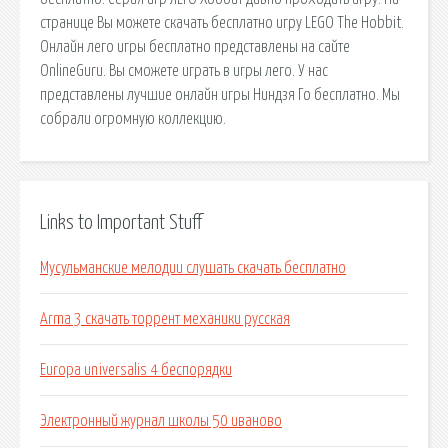
странице Вы можете скачать бесплатно игру LEGO The Hobbit.
Онлайн лего игры бесплатно представлены на сайте
OnlineGuru. Вы сможете играть в игры лего. У нас
представлены лучшие онлайн игры Ниндзя Го бесплатно. Мы
собрали огромную коллекцию.
Links to Important Stuff
Мусульманские мелодии слушать скачать бесплатно
Arma 3 скачать торрент механики русская
Europa universalis 4 беспорядки
Электронный журнал школы 50 иваново