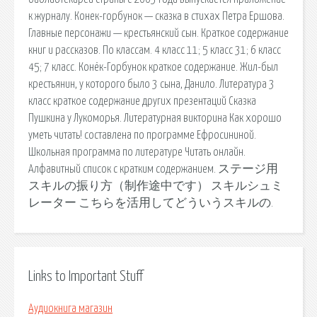
к журналу. Конек-горбунок — сказка в стихах Петра Ершова.
Главные персонажи — крестьянский сын. Краткое содержание
книг и рассказов. По классам. 4 класс 11; 5 класс 31; 6 класс
45; 7 класс. Конёк-Горбунок краткое содержание. Жил-был
крестьянин, у которого было 3 сына, Данило. Литература 3
класс краткое содержание других презентаций Сказка
Пушкина у Лукоморья. Литературная викторина Как хорошо
уметь читать! составлена по программе Ефросининой.
Школьная программа по литературе Читать онлайн.
Алфавитный список с кратким содержанием. ステージ用
スキルの振り方（制作途中です） スキルシュミ
レーター こちらを活用してどういうスキルの.
Links to Important Stuff
Аудиокнига магазин