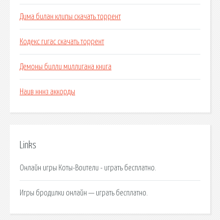
Дима билан клипы скачать торрент
Кодекс гигас скачать торрент
Демоны билли миллигана книга
Наив нннз аккорды
Links
Онлайн игры Коты-Воители - играть бесплатно.
Игры бродилки онлайн — играть бесплатно.