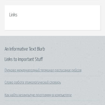
Links
An Informative Text Blurb
Links to Important Stuff
Пулково международный терминал расписание рейсов
Слово работа этимологический словарь
Как найти незакрытую программу в компьютере