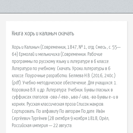
Книга хорь и калиныч скачать
Хорь и Калиныч (Современник, 1847, № 1, отд. Смесь , с. 55—
64) Ермолай и мельничиха (Современник. Рабочие
программы по русскому языку и литературе в 6 классе.
Литература по учебному. Скачать: Уроки литературы в 6
классе. Поурочные разработки. Беляева Н.В. (2016, 240с.)
(pdf). Учебно-методическое обеспечение. Для учащихся: 1.
Коровина В.Я. и др. Литература: Учебник. Буквы гласных в
суффиксах глаголов -ова-/-ева-, ыва-/-ива, -ва-Буквы е–и в
корнях. Русская классическая проза Список жанров.
Сортировать: По алфавиту По авторам По дате. Ива́н
Серге́евич Турге́нев (28 октября 9 ноября 1818, Орёл,
Российская империя — 22 августа.