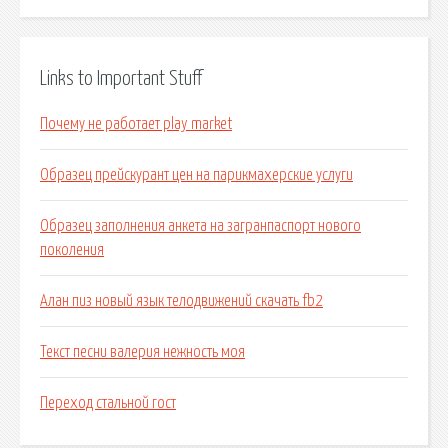
Links to Important Stuff
Почему не работает play market
Образец прейскурант цен на парикмахерские услуги
Образец заполнения анкета на загранпаспорт нового
поколения
Алан пиз новый язык телодвижений скачать fb2
Текст песни валерия нежность моя
Переход стальной гост