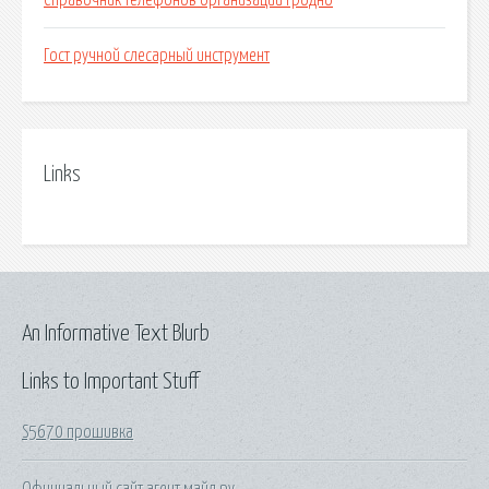
Справочник телефонов организаций гродно
Гост ручной слесарный инструмент
Links
An Informative Text Blurb
Links to Important Stuff
S5670 прошивка
Официальный сайт агент майл ру