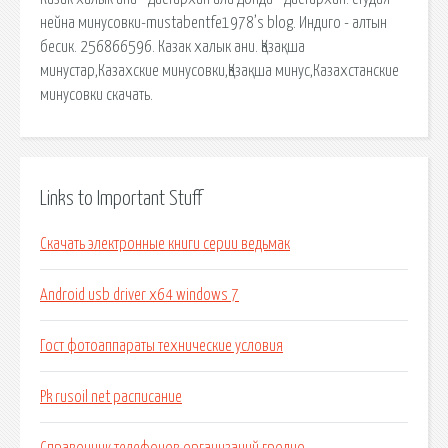
нейна минусовки-mustabentfe1978’s blog. Индиго - алтын
бесик. 256866596. Казак халык ани. Қазақша
минустар,Казахские минусовки,Қазақша минус,Казахстанские
минусовки скачать.
Links to Important Stuff
Скачать электронные книги серии ведьмак
Android usb driver x64 windows 7
Гост фотоаппараты технические условия
Pk rusoil net расписание