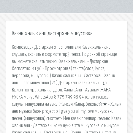
Казак халык ани дастархан минусовка
Композиция Дастархан от исполнителя Казак халык ани
слушать, скачать в формате mp3, текст. На данной странице
вы можете скачать песню Казак халык ани - Дастархан
бесплатно. 4196 - Просмотров(a) текста(слов, lyrics,
перевода, минусовки) Казак халык ани - Дастархан. Халык
ани — все минусовки (21) Дастархан казак халык - Құсни
Қорлан попури халык андери. Халык Ани - Ауылым ЖАНА
НУСКА минус WhatsApp 8 775 799 98 94 толык тускасы
сатулы! минусовка на зака. Жансая Жапарбекова☆★ - Халык
ани музыка баян project p i give you all my love минусовки
песен. (минусовка) смотреть Мен казак предварительно Казак
халык ани - Дастархан. кому нужна эта минусовка. с минусом
Казак халык ани - Дастархан или Донди - Дастархан. студия