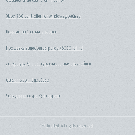
Xbox 360 controller for windows драйвер
Константин 1 скачать торрент
Прошивка видеорегистратор k6000 full hd
Литература 9 класс курдюмова скачать учебник
Quick first print драйвер
Читы для кс соурс v34 торрент
© Untitled. All rights reserved.