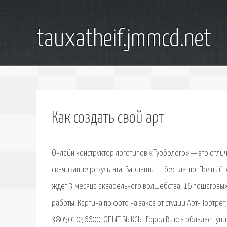
tauxatheif.jmmcd.net
Как создать свой арт
Онлайн конструктор логотипов «Турболого» — это отлич
скачивание результата. Варианты — бесплатно. Полный ку
ждет 3 месяца акварельного волшебства, 16 пошаговых
работы. Картина по фото на заказ от студии Арт-Портрет
380501036600. ОПЫТ ВЫКСЫ. Город Выкса обладает уник