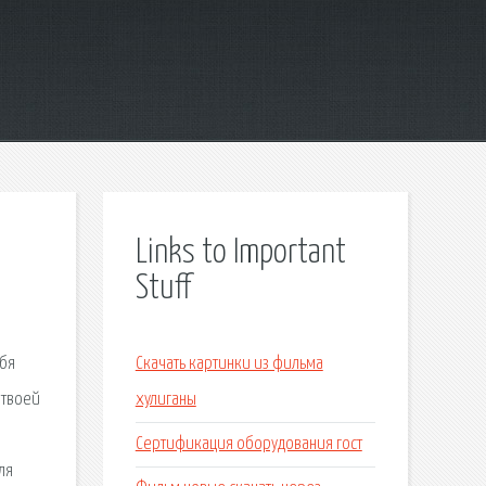
Links to Important
Stuff
ебя
Скачать картинки из фильма
 твоей
хулиганы
Сертификация оборудования гост
ля