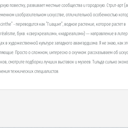
скую повестку, развивает местные сообщества и городскую. Стрит-арт (ан
ременном изобразительном искусстве, отличительной особенностью кото
inthe" - переводится как "Гиацинт", водное растение, которое растет в
réalisme, букв. «сверхреализм», «надреализм») — направление в литер
в ху­дожественной куль­ту­ре западного аван­гар­диз­ма. Я не знаю, как эт
ляющие. Просто о сложном, интересно о скучном: рассказываем об иску
ков, смотрите подборки лучших выставок и музеев. Тильда сильно экон
ечения технических специалистов.