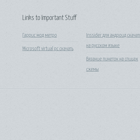
Links to Important Stuff
Гаррис мод метро
Inssider для андроид скачат
на русском языке
Microsoft virtual pc скачать
Вязание пинеток на спицах
схемы