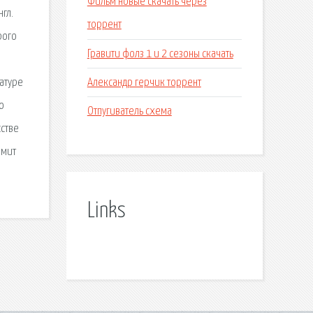
Фильм новые скачать через
гл.
торрент
рого
Гравити фолз 1 и 2 сезоны скачать
Александр герчик торрент
атуре
о
Отпугиватель схема
сстве
омит
Links