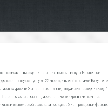
ная возможность создать логотип за считанные минуты. Мгновенное
рс по скетчингу стартует уже 22 апреля, а ты ещё не с нами? На курсе т
 часовых урока на 8 интересных тем, индивидуальная проверка каждой
, Портрет по фотогрфии в подарок, при заказе картины маслом. тел.
альным опытом в этой области. За последние 8 лет проведения фестива