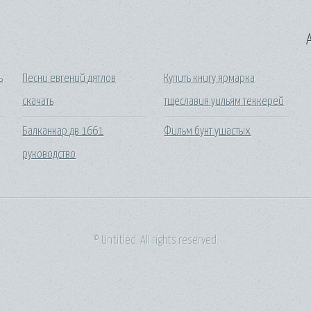
A
ь
Песни евгений дятлов
Купить книгу ярмарка
скачать
тщеславия уильям теккерей
Балканкар дв 1661
Фильм бунт ушастых
руководство
© Untitled. All rights reserved.