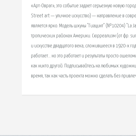
«Арт-Овраг», это событие задает серьезную новую город
Street art — уличное искусство) — направление в сов
является ярко. Модель шхуны "Гиацинт" (№10204) "La Jac
тропических районах Америки. Сюрреализм (от фр. sur
и искусстве двадцатого века, сложившееся в 1920-х годах 
работает… но это работает и результаты просто ошелом
как никто другой. Подписывайтесь на любимых художни
время, так как часть проекта можно сделать без привл