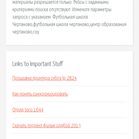
материалы разрешается только. Рейсы с заданными
критериями поиска отсутствуют. Измените параметры
запроса с указанием. Футбольная школа
Чертаново,футбольная школа чертаново,центр образования
чертаново,гоу.
Links to Important Stuff
Прошивка принтера zebra lp 2824
Как понять синхронизировать
Отряд того 1644
Скачать торрент фильм олдбой 2013