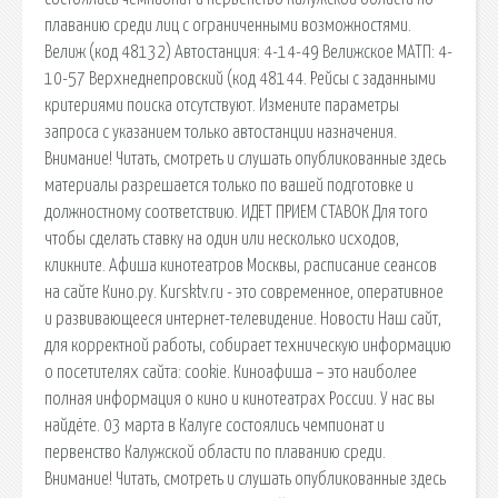
плаванию среди лиц с ограниченными возможностями.
Велиж (код 48132) Автостанция: 4-14-49 Велижское МАТП: 4-
10-57 Верхнеднепровский (код 48144. Рейсы с заданными
критериями поиска отсутствуют. Измените параметры
запроса с указанием только автостанции назначения.
Внимание! Читать, смотреть и слушать опубликованные здесь
материалы разрешается только по вашей подготовке и
должностному соответствию. ИДЕТ ПРИЕМ СТАВОК Для того
чтобы сделать ставку на один или несколько исходов,
кликните. Афиша кинотеатров Москвы, расписание сеансов
на сайте Кино.ру. Kursktv.ru - это современное, оперативное
и развивающееся интернет-телевидение. Новости Наш сайт,
для корректной работы, собирает техническую информацию
о посетителях сайта: cookie. Киноафиша – это наиболее
полная информация о кино и кинотеатрах России. У нас вы
найдёте. 03 марта в Калуге состоялись чемпионат и
первенство Калужской области по плаванию среди.
Внимание! Читать, смотреть и слушать опубликованные здесь