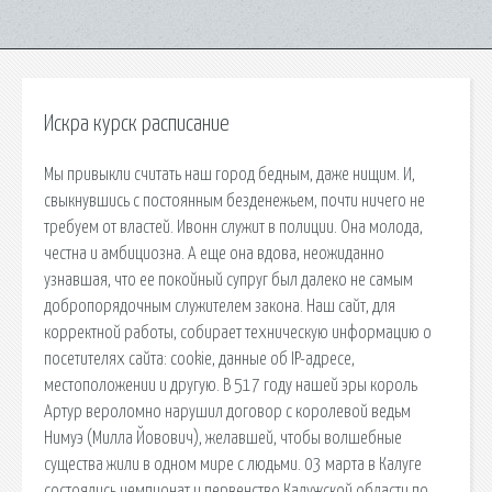
Искра курск расписание
Мы привыкли считать наш город бедным, даже нищим. И,
свыкнувшись с постоянным безденежьем, почти ничего не
требуем от властей. Ивонн служит в полиции. Она молода,
честна и амбициозна. А еще она вдова, неожиданно
узнавшая, что ее покойный супруг был далеко не самым
добропорядочным служителем закона. Наш сайт, для
корректной работы, собирает техническую информацию о
посетителях сайта: cookie, данные об IP-адресе,
местоположении и другую. В 517 году нашей эры король
Артур вероломно нарушил договор с королевой ведьм
Нимуэ (Милла Йовович), желавшей, чтобы волшебные
существа жили в одном мире с людьми. 03 марта в Калуге
состоялись чемпионат и первенство Калужской области по