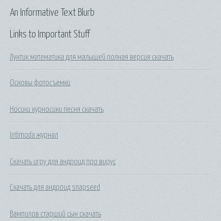
An Informative Text Blurb
Links to Important Stuff
Лунтик математика для малышей полная версия скачать
Основы фотосъемки
Носики курносики песня скачать
Intimoda журнал
Скачать игру для андроид про вирус
Скачать для андроид snapseed
Вампилов старший сын скачать