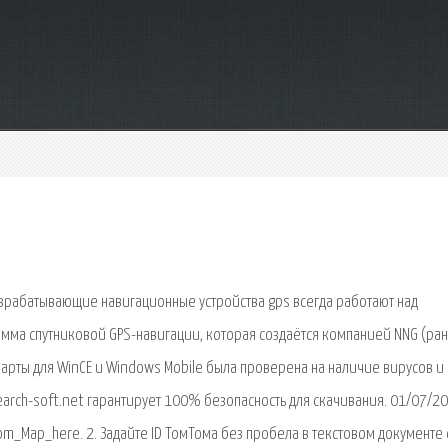
азрабатывающие навигационные устройства gps всегда работают над
ма спутниковой GPS-навигации, которая создаётся компанией NNG (ра
 карты для WinCE и Windows Mobile была проверена на наличие вирусов и
arch-soft.net гарантирует 100% безопасность для скачивания. 01/07/200
om_Map_here. 2. Задайте ID ТомТома без пробела в текстовом документе 