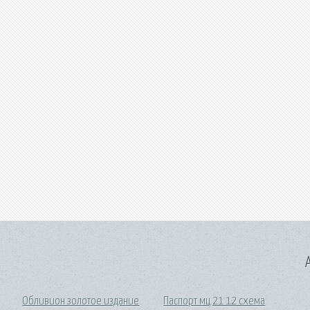
A
Обливион золотое издание
Паспорт мц 21 12 схема