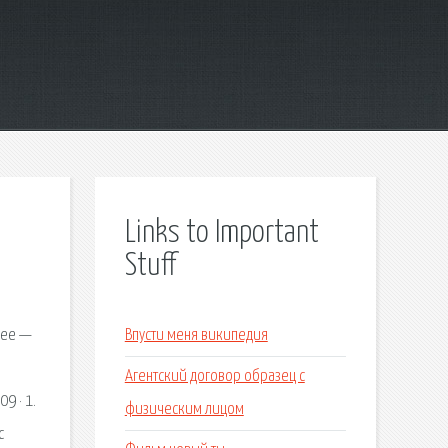
Links to Important
Stuff
нее —
Впусти меня википедия
Агентский договор образец с
9 · 1.
физическим лицом
с