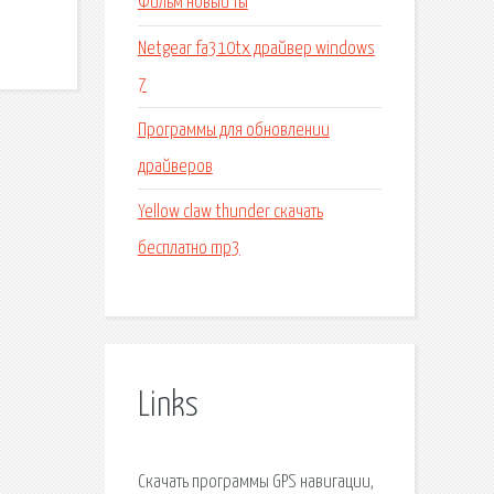
Фильм новый ты
Netgear fa310tx драйвер windows
7
Программы для обновлении
драйверов
Yellow claw thunder скачать
бесплатно mp3
Links
Скачать программы GPS навигации,