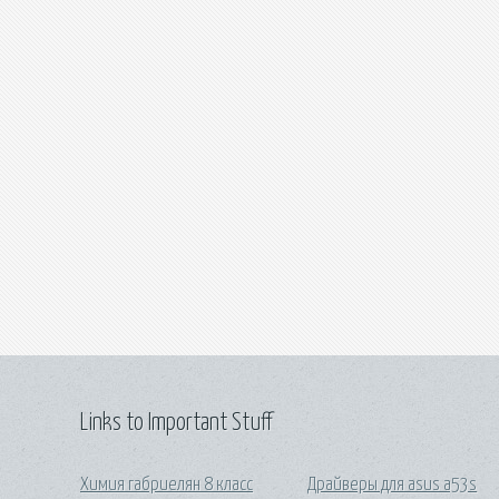
Links to Important Stuff
Химия габриелян 8 класс
Драйверы для asus a53s