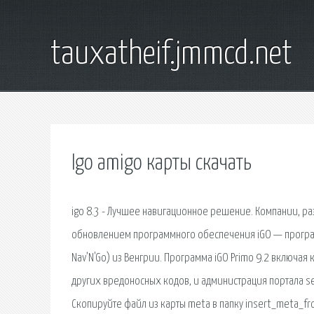
tauxatheif.jmmcd.net
Igo amigo карты скачать
igo 8.3 - Лучшее навигационное решение. Компании, р
обновлением программного обеспечения iGO — програм
Nav’N'Go) из Венгрии. Программа iGO Primo 9.2 включая
других вредоносных кодов, и администрация портала se
Скопируйте файл из карты meta в папку insert_meta_fr