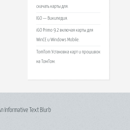
скачать карты для.
IGO — Википедия.
iGO Primo 9.2 включая карты для
WinCE и Windows Mobile.
TomTom Установка карт и прошивок
на ТомТом.
n Informative Text Blurb