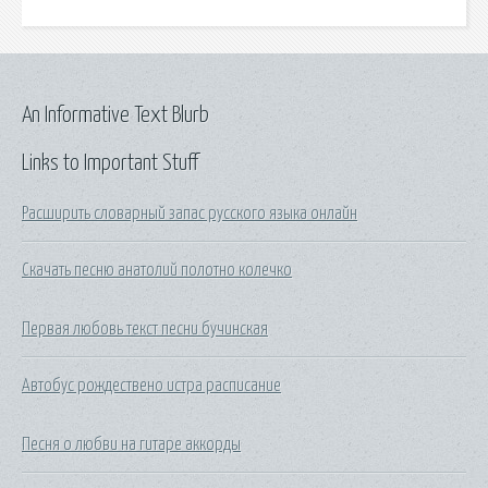
An Informative Text Blurb
Links to Important Stuff
Расширить словарный запас русского языка онлайн
Скачать песню анатолий полотно колечко
Первая любовь текст песни бучинская
Автобус рождествено истра расписание
Песня о любви на гитаре аккорды