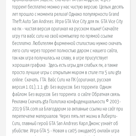
торрент бесплатно можно у нас чистую версию. Целых десять
лет прошло с момента релиза! Однако популярности Grand
Theft Auto San Andreas. Игра GTA Vice City для пк. GTA Vice City
на пк - чистая версия оригинал на русском языке! Скачайте
игру гта вайс сити на свой компьютер по прямой ссылке
бесплатно. Любителям фирменной стилистики нужно скачать
лего сити через торрент полностью даром с нашего сайта,
так как игра получилась на славу, в игре присутствует
хорошая графика · Здесь есть игры для слабых пк, а также
просто лучшие игры с открытым миром в стиле гта 5 или gta
online. Скачать. ГТА: Вайс Сити на ПК (оригинал, русская
версия 1.01), 1.1 gb. Без вирусов. Без торрента. Одним
файлом. Без вирусов. Без торрента. o сайте Обратная связь
Реклама Скачать gta Политика конфиденциальности © 2003-
2019 GTA.com.ua Благодарим за активные ссылки на сайт при
перепечатке материалов. Через пять лет жизни в Либерти-
Сити, главный герой GTA San Andreas Карл Джонс узнаёт об
убийстве. Игра GTA 5 - Новая и са05 ожидае05 онлайн игра