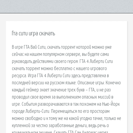
Гта сити игра скачать
В игре ГТА Вай Сити, скачать торрент которой можно уже
сейчас на нашем популярном сервере, вы будете сами
руководить действиями своего героя. ГТА 4 Либерти Сити
скачать торрент можно бесплатно с нашего игрового
ресурса. Игра ГТА 4 Либерти Сити здесь представлена в
последней версии на русском языке. Описание игры: Конечно
каждый геймер знает значение трех букв – ГТА, и не раз
проводил свое время за выполнением опасных миссий в
игре. События разворачиваются в так похожем на Нью-Йорк
городе Либерти-Сити. Перемещаться по его просторам
можно свободно и к тому же на какой угодно тачке, только не
купленной за честно заработанные деньги, ведь речь о
криминальном экшене. Скачать ГТА Сан Андреас через