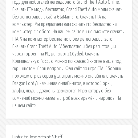
года для любителей легендарного Grand Theft Auto Online.
Скачать ГТА моды бесплатно, Grand Theft Auto моды скачать
без регистрации с сайта GtaMania.ru. Скачать ГТА на
компьютер. Мы предлагаем вам скачать гта бесплатно на
компьютер с любого. На нашем сайте вы не сможете скачать
ГТА 5 на компьютер бесплатно и без регистрации, зато.
Скачать Grand Theft Auto IV бесплатно и без регистрации
через торрент на PC, репак от z10yded. Скачать
Криминальную Россию можно по красной кнопке выше под
скриншотом. Свои вопросы. Фан сайт по игре ГТА. Сборник
похожих игр из серии gta, играть можно онлайн или скачать
Dragon Lord Динамичная онлайн-игра, в которой орки,
эльфы, люди и драконы сражаются. Игра которую без
сомнений можно назвать игрой всех времён и народов. На
нашем сайте.
Links to Important Stuff