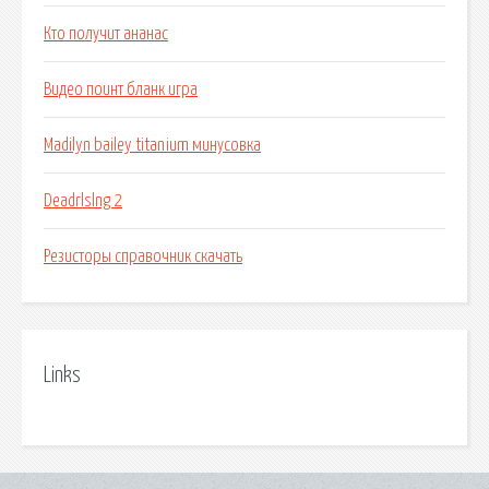
Кто получит ананас
Видео поинт бланк игра
Madilyn bailey titanium минусовка
Deadrlslng 2
Резисторы справочник скачать
Links