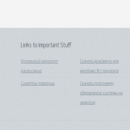
Links to Important Stuff
Орловский аэропорт
Скачать драйвера для
расписание
windows 8 с торрента
Синоптик поворськ
Скачать программу
обновление системы на
андроид