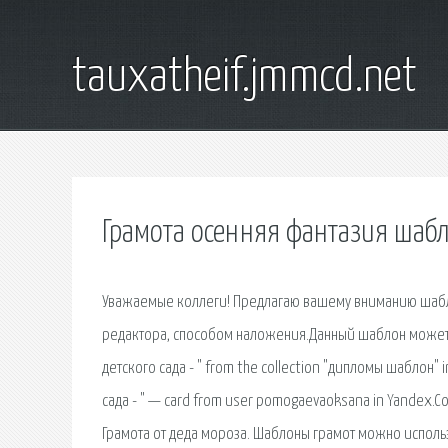
tauxatheif.jmmcd.net
Грамота осенняя фантазия шаб
Уважаемые коллеги! Предлагаю вашему вниманию шабл
редактора, способом наложения.Данный шаблон может б
детского сада - " from the collection "дипломы шаблон" 
сада - " — card from user pomogaevaoksana in Yandex.Co
Грамота от деда мороза. Шаблоны грамот можно использ