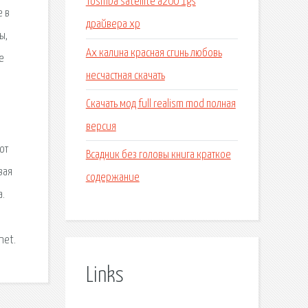
Toshiba satellite a200 1gs
е в
драйвера xp
ы,
Ах калина красная сгинь любовь
е
несчастная скачать
Скачать мод full realism mod полная
версия
от
Всадник без головы книга краткое
вая
содержание
а.
net.
Links