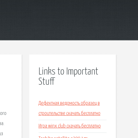
Links to Important
Stuff
Дефектная ведомость образец в
кого
строительстве скачать бесплатно
за.
Игра winx club скачать бесплатно
из