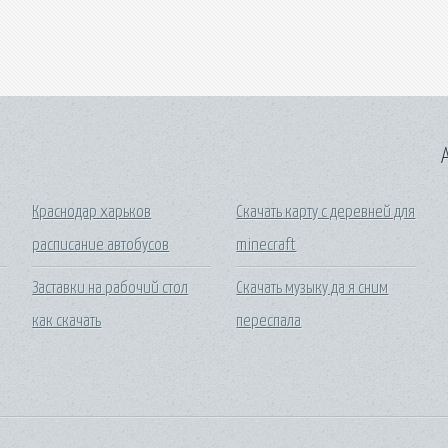
A
Краснодар харьков
Скачать карту с деревней для
расписание автобусов
minecraft
Заставки на рабочий стол
Скачать музыку да я сним
как скачать
переспала