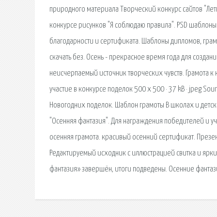
природного материала Творческий конкурс сайтов "Летн
конкурсе рисунков "Я соблюдаю правила". PSD шаблоны 
благодарности и сертификата. Шаблоны дипломов, грам
скачать без. Осень - прекрасное время года для создан
неисчерпаемый источник творческих чувств. Грамота к к
участие в конкурсе поделок 500 x 500 · 37 kB · jpeg Sou
Новогодних поделок. Шаблон грамоты В школах и детск
"Осенняя фантазия". Для награждения победителей и у
осенняя грамота. красивый осенний сертификат. Презе
Редактируемый исходник с иллюстрацией свитка и ярк
фантазия» завершён, итоги подведены. Осенние фантаз