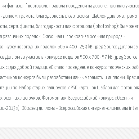
яя фантазия " повторили правила поведения на дороге, приняли участи
- диплом, грамота, благодарность и сертификат Шаблон диплома, грамот
оты, сертификаты, благодарности для фотошопа ( photoshop): Вы может
ия различных поделок. Сказочная и прекрасная осенняя природа -
онкурсу новогодних поделок 606 x 400 · 259 kB · jpeg Source Диплом за
rce Диплом за участие в конкурсе поделок 500 x 700 · 57 kB · jpeg Source
их садах доброй традицией стало проведение конкурса творческих раб
частников конкурса были разработаны данные грамоты и дипломы. Краси
нтации по. Набор старыx папирусов 7 PSD картинок Шаблон для фотошоп
их осенних листочков. Фотомонтаж. Всероссийский конкурс «Осенняя
ии-2013»). Образец диплома - Всероссийская интернет-олимпиада inter