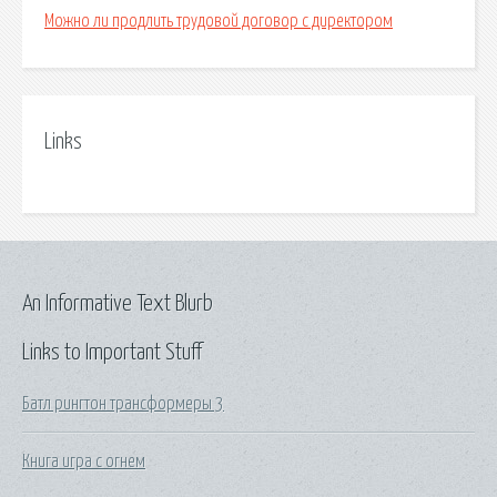
Можно ли продлить трудовой договор с директором
Links
An Informative Text Blurb
Links to Important Stuff
Батл рингтон трансформеры 3
Книга игра с огнем