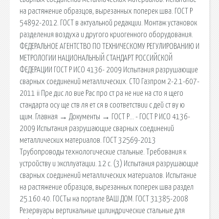
на растяжение образцов, вырезанных поперек шва. ГОСТ Р
54892-2012. ГОСТ в актуальной редакции. Монтаж установок
разделения воздуха и другого криогенного оборудования.
ФЕДЕРАЛЬНОЕ АГЕНТСТВО ПО ТЕХНИЧЕСКОМУ РЕГУЛИРОВАНИЮ И
МЕТРОЛОГИИ НАЦИОНАЛЬНЫЙ СТАНДАРТ РОССИЙСКОЙ
ФЕДЕРАЦИИ ГОСТ Р ИСО 4136- 2009 Испытания разрушающие
сварных соединений металлических. СТО Газпром 2-2.1-607-
2011 ii Пре дис ло вие Рас про ст ра не ние на сто я щего
стандарта осу ще ств ля ет ся в соответствии с дей ст ву ю
щим. Главная → Документы → ГОСТ Р… - ГОСТ Р ИСО 4136-
2009 Испытания разрушающие сварных соединений
металлических материалов. ГОСТ 32569-2013
Трубопроводы технологические стальные. Требования к
устройству и эксплуатации. 12 с. (3) Испытания разрушающие
сварных соединений металлических материалов. Испытание
на растяжение образцов, вырезанных поперек шва раздел
25.160.40. ГОСТы на портале ВАШ ДОМ. ГОСТ 31385-2008
Резервуары вертикальные цилиндрические стальные для