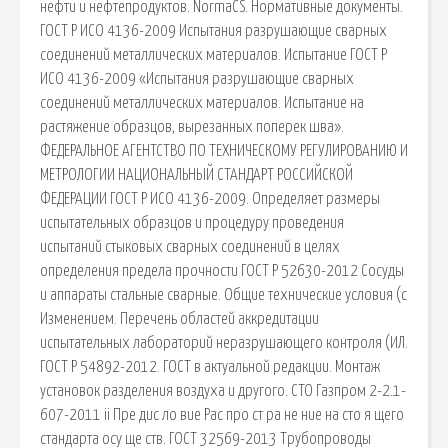
нефти и нефтепродуктов. NormaCS. Нормативные документы.
ГОСТ Р ИСО 4136-2009 Испытания разрушающие сварных
соединений металлических материалов. Испытание ГОСТ Р
ИСО 4136-2009 «Испытания разрушающие сварных
соединений металлических материалов. Испытание на
растяжение образцов, вырезанных поперек шва».
ФЕДЕРАЛЬНОЕ АГЕНТСТВО ПО ТЕХНИЧЕСКОМУ РЕГУЛИРОВАНИЮ И
МЕТРОЛОГИИ НАЦИОНАЛЬНЫЙ СТАНДАРТ РОССИЙСКОЙ
ФЕДЕРАЦИИ ГОСТ Р ИСО 4136-2009. Определяет размеры
испытательных образцов и процедуру проведения
испытаний стыковых сварных соединений в целях
определения предела прочности ГОСТ Р 52630-2012 Сосуды
и аппараты стальные сварные. Общие технические условия (с
Изменением. Перечень областей аккредитации
испытательных лабораторий неразрушающего контроля (ИЛ.
ГОСТ Р 54892-2012. ГОСТ в актуальной редакции. Монтаж
установок разделения воздуха и другого. СТО Газпром 2-2.1-
607-2011 ii Пре дис ло вие Рас про ст ра не ние на сто я щего
стандарта осу ще ств. ГОСТ 32569-2013 Трубопроводы