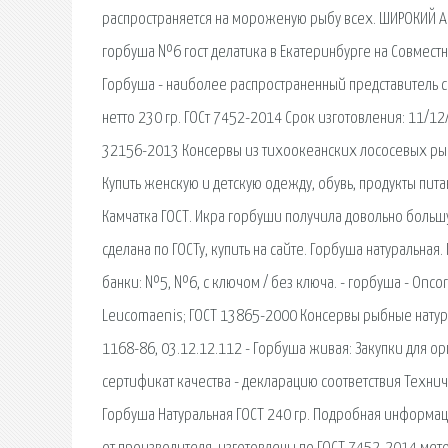
распространяется на мороженую рыбу всех. ШИРОКИЙ А
горбуша №6 гост делатика в Екатеринбурге на Совместн
Горбуша - наиболее распространенный представитель с
нетто 230 гр. ГОСт 7452-2014 Срок изготовления: 11/12/
32156-2013 Консервы из тихоокеанских лососевых рыб
Купить женскую и детскую одежду, обувь, продукты пита
Камчатка ГОСТ. Икра горбуши получила довольно больш
сделана по ГОСТу, купить на сайте. Горбуша натуральная. 
банки: №5, №6, с ключом / без ключа. - горбуша - Oncorh
Leucomaenis; ГОСТ 13865-2000 Консервы рыбные натур
1168-86, 03.12.12.112 - Горбуша живая: Закупки для ор
сертификат качества - декларацию соответствия Технич
Горбуша Натуральная ГОСТ 240 гр. Подробная информаци