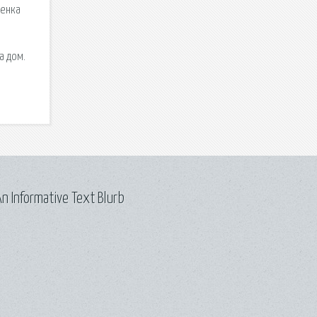
шенка
а дом.
n Informative Text Blurb