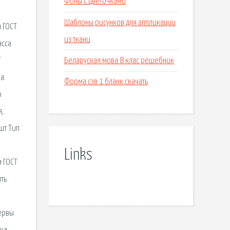
Фоны с цветочками
Шаблоны рисунков для аппликации
 ГОСТ.
из ткани
асса
Беларуская мова 8 клас решебник
Т
а.
Форма сзв 1 бланк скачать
о
я,
 шт Тип
Links
м ГОСТ
ть
сервы