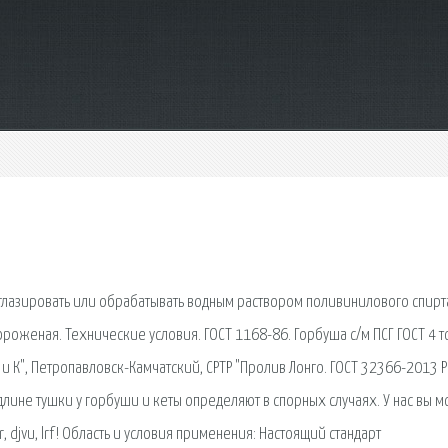
глазировать или обрабатывать водным раствором поливинилового спирт
ороженая. Технические условия. ГОСТ 1168-86. Горбуша с/м ПСГ ГОСТ 4 т
 и К", Петропавловск-Камчатский, СРТР "Пролив Лонго. ГОСТ 32366-2013 
лине тушки у горбуши и кеты определяют в спорных случаях. У нас вы 
 jar, djvu, lrf! Область и условия применения: Настоящий стандарт