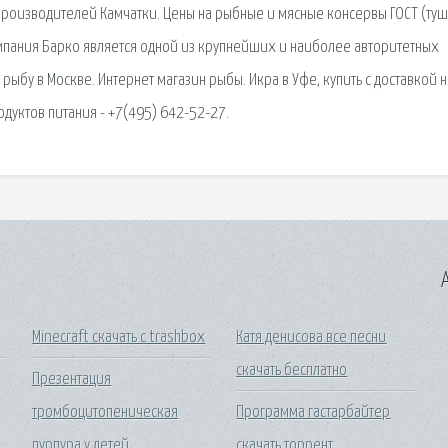
 производителей Камчатки. Цены на рыбные и мясные консервы ГОСТ (ту
омпания Барко является одной из крупнейших и наиболее авторитетных
рыбу в Москве. Интернет магазин рыбы. Икра в Уфе, купить с доставкой н
дуктов питания - +7(495) 642-52-27.
A
Minecraft скачать с trashbox
Катя денисова все песни
скачать бесплатно
Презентация
тромбоцитопеническая
Программа гастарбайтер
пурпура у детей
скачать торрент