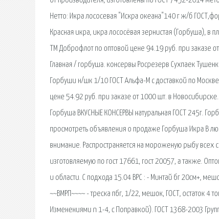
от производителя, изготовлены по ГОСТ 7452-2014 мето
Нетто: Икра лососевая "Искра океана"140 г ж/б ГОСТ,фо
Красная икра, икра лососёвая зернистая (Горбуша), в п
ТМ Доброфлот по оптовой цене 94.19 руб. при заказе от
Главная / горбуша. консервы Росрезерв Сухпаек Тушен
Горбуши н/шк 1/10 ГОСТ Альфа-М с доставкой по Москве
цене 54.92 руб. при заказе от 1000 шт. в Новосибирске.
Горбуша ВКУСНЫЕ КОНСЕРВЫ натуральная ГОСТ 245г. Гор
просмотреть объявления о продаже Горбуша Икра В люб
внимание. Распространяется на мороженую рыбу всех с
изготовляемую по гост 17661, гост 20057, а также. Оп
и области. С подхода 15.04 ВРС : - Минтай бг 20см+, меш
~~ВМРП~~~~ - треска пбг, 1/22, мешок, ГОСТ, остаток 4
Изменениями n 1-4, с Поправкой). ГОСТ 1368-2003 Групп