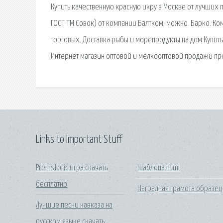
Купить качественную красную икру в Москве от лучших
ГОСТ ТМ Совок) от компании Балтком, можно. Барко. К
торговых. Доставка рыбы и морепродукты на дом Купить 
Интернет магазин оптовой и мелкооптовой продажи про
Links to Important Stuff
Prehistoric игра скачать
Шаблона html
бесплатно
Наградная грамота образец
Лучшие песни кавказа на
русском языке скачать