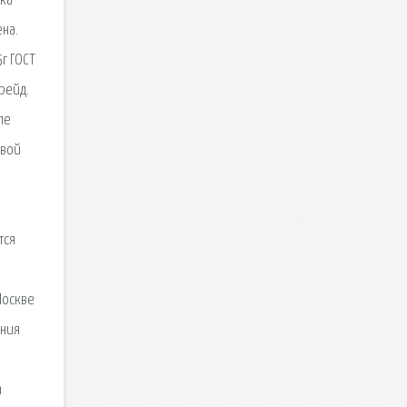
нка
ена.
5г ГОСТ
рейд.
ле
овой
тся
Москве
ения
h