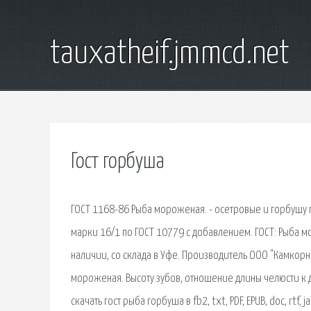
tauxatheif.jmmcd.net
Гост горбуша
ГОСТ 1168-86 Рыба мороженая. - осетровые и горбушу 
марки 16/1 по ГОСТ 10779 с добавлением. ГОСТ: Рыба м
наличии, со склада в Уфе. Производитель ООО "Камкорн
мороженая. Высоту зубов, отношение длины челюсти к д
скачать гост рыба горбуша в fb2, txt, PDF, EPUB, doc, rtf,