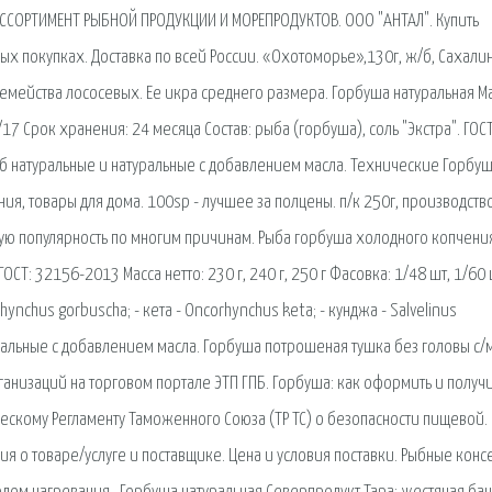
ССОРТИМЕНТ РЫБНОЙ ПРОДУКЦИИ И МОРЕПРОДУКТОВ. ООО "АНТАЛ". Купить
ых покупках. Доставка по всей России. «Охотоморье»,130г, ж/б, Сахалин
емейства лососевых. Ее икра среднего размера. Горбуша натуральная М
17 Срок хранения: 24 месяца Состав: рыба (горбуша), соль "Экстра". ГОС
 натуральные и натуральные с добавлением масла. Технические Горбуш
ния, товары для дома. 100sp - лучшее за полцены. п/к 250г, производств
ую популярность по многим причинам. Рыба горбуша холодного копчени
ГОСТ: 32156-2013 Масса нетто: 230 г, 240 г, 250 г Фасовка: 1/48 шт, 1/60
ynchus gorbuscha; - кета - Oncorhynchus keta; - кунджа - Salvelinus
альные с добавлением масла. Горбуша потрошеная тушка без головы с/
ганизаций на торговом портале ЭТП ГПБ. Горбуша: как оформить и получи
ескому Регламенту Таможенного Союза (ТР ТС) о безопасности пищевой.
я о товаре/услуге и поставщике. Цена и условия поставки. Рыбные кон