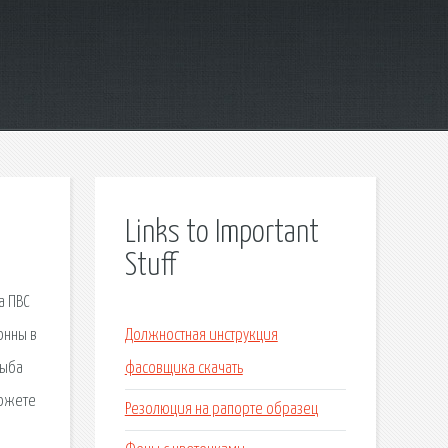
Links to Important
Stuff
а ПВС
онны в
Должностная инструкция
Рыба
фасовщика скачать
можете
Резолюция на рапорте образец